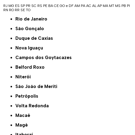
RJ
MG
ES
SP
PR
SC
RS
PE
BA
CE
GO e DF
AM
PA
AC
AL
AP
MA
MT
MS
PB
PI
RN
RO
RR
SE
TO
Rio de Janeiro
São Gonçalo
Duque de Caxias
Nova Iguaçu
Campos dos Goytacazes
Belford Roxo
Niterói
São João de Meriti
Petrópolis
Volta Redonda
Macaé
Magé
Itaboraí