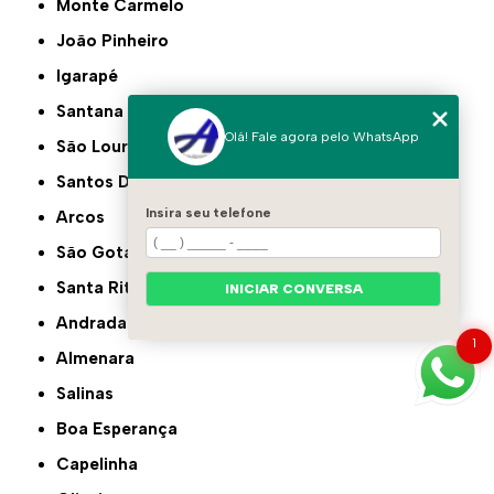
Monte Carmelo
João Pinheiro
Igarapé
Santana do Paraíso
Olá! Fale agora pelo WhatsApp
São Lourenço
Santos Dumont
Insira seu telefone
Arcos
São Gotardo
Santa Rita do Sapucaí
INICIAR CONVERSA
Andradas
1
Almenara
Salinas
Boa Esperança
Capelinha