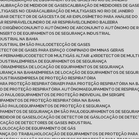
CALIBRAÇÃO DE MEDIDOR DE GASES
CALIBRAÇÃO DE MEDIDORES DE GAS
LTIGASES NO CEARÁ
CALIBRAÇÃO DE MULTIGASES NO RIO DE JANEIRO
IBRAR DETECTOR DE GÁS
CESTA DE AR EXPLOSÍMETRO PARA ANÁLISE DO
AR RESPIRÁVEL
CILINDRO DE AR RESPIRÁVEL
CILINDRO BALEEIRA
DE OXIGÊNIO
CONJUNTO AUTÔNOMO DE AR
CONJUNTO AUTÔNOMO DE R
ONSERTO DE EQUIPAMENTOS DE SEGURANÇA INDUSTRIAL
DUSTRIAL NA BAHIA
DUSTRIAL EM SÃO PAULO
DETECÇÃO DE GASES
DETECTOR DE GASES PARA ESPAÇO CONFINADO EM MINAS GERAIS
 EM PERNAMBUCO
DETECTOR MULTIGÁS ALTAIR 4XR
DETECTOR DE MULT
NDUSTRIAL
EMPRESA DE EQUIPAMENTOS DE SEGURANÇA
TÓRIA
EMPRESA DE LOCAÇÃO DE EQUIPAMENTOS DE SEGURANÇA
GURANÇA NA BAHIA
EMPRESA DE LOCAÇÃO DE EQUIPAMENTOS DE SEGU
DUSTRIAIS
EMPRESA DE PROTEÇÃO RESPIRATÓRIA
 PARA PROTEÇÃO RESPIRATÓRIA
EPI PARA PROTEÇÃO RESPIRATÓRIA NA B
TO DE PROTEÇÃO RESPIRATÓRIA AUTÔNOMA
EQUIPAMENTO DE RESPI
ÃO PAULO
EQUIPAMENTOS DE PROTEÇÃO INDIVIDUAL EM SERGIPE
UIPAMENTOS DE PROTEÇÃO RESPIRATÓRIA NA BAHIA
 SÃO PAULO
EQUIPAMENTOS DE PROTEÇÃO E SEGURANÇA
IPAMENTOS DE SEGURANÇA EM SÃO PAULO
EQUIPAMENTOS DE SEGURAN
MEDIDOR DE GASES
LOCAÇÃO DE DETECTOR DE GÁS
LOCAÇÃO DE DETEC
OCAÇÃO DE DETECTORES DE GASES INDUSTRIAL
ULO
LOCAÇÃO DE EQUIPAMENTO DE GÁS
RANÇA DO TRABALHO
LOCAÇÃO DE EQUIPAMENTOS DE PROTEÇÃO PARA