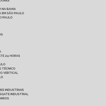
ADORES
 NA BAHIA
A EM SÃO PAULO
ÃO PAULO
OS
A
ATE 24 HORAS
AULO
E TÉCNICO
CO VERTICAL
LO
ES INDUSTRIAIS
ESGATE INDUSTRIAL
CORROS