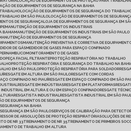
IRATÓRIA
LOCAÇÃO DE EQUIPAMENTOS DE PROTEÇÃO PARA TRABALH
CAÇÃO DE EQUIPAMENTOS DE SEGURANÇA NA BAHIA
 TRABALHO
LOCAÇÃO DE EQUIPAMENTOS DE SEGURANÇA DO TRABALHO
 TRABALHO EM SÃO PAULO
LOCAÇÃO DE EQUIPAMENTOS DE SEGURANÇ
AMENTOS DE SEGURANÇA
LOJA DE EQUIPAMENTOS DE SEGURANÇA EM S
IPE
MANUTENÇÃO DE EQUIPAMENTOS INDUSTRIAIS
A BAHIA
MANUTENÇÃO DE EQUIPAMENTOS INDUSTRIAIS EM SÃO PAULO
MANUTENÇÃO DE EQUIPAMENTOS DE SEGURANÇA
QUIPAMENTOS
MANUTENÇÃO PREVENTIVA E CORRETIVA DE EQUIPAMENT
MEDIDOR DE GÁS
MEDIDOR DE GASES PARA ESPAÇO CONFINADO
M PERNAMBUCO
MONITORAMENTO DE GASES
ADO
PEÇA FACIAL FILTRANTE
PROTEÇÃO RESPIRATÓRIA NO TRABALHO
ABALHO
PROTEÇÃO RESPIRATÓRIA E SEGURANÇA DO TRABALHO NA BAHI
BALHO EM SÃO PAULO
PROTEÇÃO RESPIRATÓRIA PARA SOLDADOR
RESG
UÍ
RESGATE EM ALTURA EM SÃO PAULO
RESGATE COM CORDAS
PAÇO CONFINADO NO PIAUÍ
RESGATE EM ESPAÇO CONFINADO EM SÃO P
NDUSTRIAL
RESGATE EM INDÚSTRIAS
RESGATE EM PLATAFORMAS
RESGAT
O INDUSTRIAL EM ALTURA E OU EM ESPAÇO CONFINADO
RESGATE TÉCNI
 ALTURA
RESGATISTA INDUSTRIAL
RESGATISTA INDUSTRIAL EM SÃO PAU
ÇÃO DE EQUIPAMENTOS DE SEGURANÇA
 SEGURANÇA NA BAHIA
E SEGURANÇA EM SÃO PAULO
SERVIÇOS DE CALIBRAÇÃO PARA DETECTOR
RESSOR DE AR
SOLUÇÕES DE PROTEÇÃO RESPIRATÓRIA
SOLUÇÕES DE R
NTO DE NR 33
TREINAMENTO DE NR 35
TREINAMENTO DE PRIMEIROS SO
INAMENTO DE TRABALHO EM ALTURA