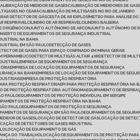
CALIBRAÇÃO DE MEDIDOR DE GASES
CALIBRAÇÃO DE MEDIDORES DE GAS
LTIGASES NO CEARÁ
CALIBRAÇÃO DE MULTIGASES NO RIO DE JANEIRO
IBRAR DETECTOR DE GÁS
CESTA DE AR EXPLOSÍMETRO PARA ANÁLISE DO
AR RESPIRÁVEL
CILINDRO DE AR RESPIRÁVEL
CILINDRO BALEEIRA
DE OXIGÊNIO
CONJUNTO AUTÔNOMO DE AR
CONJUNTO AUTÔNOMO DE R
ONSERTO DE EQUIPAMENTOS DE SEGURANÇA INDUSTRIAL
DUSTRIAL NA BAHIA
DUSTRIAL EM SÃO PAULO
DETECÇÃO DE GASES
DETECTOR DE GASES PARA ESPAÇO CONFINADO EM MINAS GERAIS
 EM PERNAMBUCO
DETECTOR MULTIGÁS ALTAIR 4XR
DETECTOR DE MULT
NDUSTRIAL
EMPRESA DE EQUIPAMENTOS DE SEGURANÇA
TÓRIA
EMPRESA DE LOCAÇÃO DE EQUIPAMENTOS DE SEGURANÇA
GURANÇA NA BAHIA
EMPRESA DE LOCAÇÃO DE EQUIPAMENTOS DE SEGU
DUSTRIAIS
EMPRESA DE PROTEÇÃO RESPIRATÓRIA
 PARA PROTEÇÃO RESPIRATÓRIA
EPI PARA PROTEÇÃO RESPIRATÓRIA NA B
TO DE PROTEÇÃO RESPIRATÓRIA AUTÔNOMA
EQUIPAMENTO DE RESPI
ÃO PAULO
EQUIPAMENTOS DE PROTEÇÃO INDIVIDUAL EM SERGIPE
UIPAMENTOS DE PROTEÇÃO RESPIRATÓRIA NA BAHIA
 SÃO PAULO
EQUIPAMENTOS DE PROTEÇÃO E SEGURANÇA
IPAMENTOS DE SEGURANÇA EM SÃO PAULO
EQUIPAMENTOS DE SEGURAN
MEDIDOR DE GASES
LOCAÇÃO DE DETECTOR DE GÁS
LOCAÇÃO DE DETEC
OCAÇÃO DE DETECTORES DE GASES INDUSTRIAL
ULO
LOCAÇÃO DE EQUIPAMENTO DE GÁS
RANÇA DO TRABALHO
LOCAÇÃO DE EQUIPAMENTOS DE PROTEÇÃO PARA