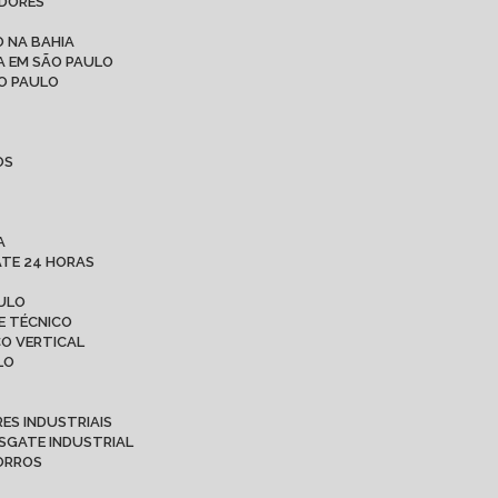
ADORES
 NA BAHIA
A EM SÃO PAULO
ÃO PAULO
OS
A
ATE 24 HORAS
AULO
E TÉCNICO
CO VERTICAL
LO
ES INDUSTRIAIS
ESGATE INDUSTRIAL
CORROS