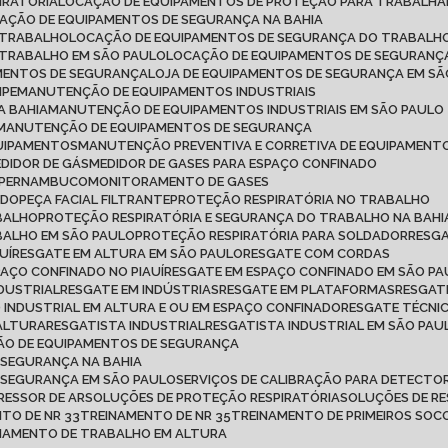
IRATÓRIA
LOCAÇÃO DE EQUIPAMENTOS DE PROTEÇÃO PARA TRABALH
CAÇÃO DE EQUIPAMENTOS DE SEGURANÇA NA BAHIA
 TRABALHO
LOCAÇÃO DE EQUIPAMENTOS DE SEGURANÇA DO TRABALHO
 TRABALHO EM SÃO PAULO
LOCAÇÃO DE EQUIPAMENTOS DE SEGURANÇ
AMENTOS DE SEGURANÇA
LOJA DE EQUIPAMENTOS DE SEGURANÇA EM S
IPE
MANUTENÇÃO DE EQUIPAMENTOS INDUSTRIAIS
A BAHIA
MANUTENÇÃO DE EQUIPAMENTOS INDUSTRIAIS EM SÃO PAULO
MANUTENÇÃO DE EQUIPAMENTOS DE SEGURANÇA
QUIPAMENTOS
MANUTENÇÃO PREVENTIVA E CORRETIVA DE EQUIPAMENT
MEDIDOR DE GÁS
MEDIDOR DE GASES PARA ESPAÇO CONFINADO
M PERNAMBUCO
MONITORAMENTO DE GASES
ADO
PEÇA FACIAL FILTRANTE
PROTEÇÃO RESPIRATÓRIA NO TRABALHO
ABALHO
PROTEÇÃO RESPIRATÓRIA E SEGURANÇA DO TRABALHO NA BAHI
BALHO EM SÃO PAULO
PROTEÇÃO RESPIRATÓRIA PARA SOLDADOR
RESG
UÍ
RESGATE EM ALTURA EM SÃO PAULO
RESGATE COM CORDAS
PAÇO CONFINADO NO PIAUÍ
RESGATE EM ESPAÇO CONFINADO EM SÃO P
NDUSTRIAL
RESGATE EM INDÚSTRIAS
RESGATE EM PLATAFORMAS
RESGAT
O INDUSTRIAL EM ALTURA E OU EM ESPAÇO CONFINADO
RESGATE TÉCNI
 ALTURA
RESGATISTA INDUSTRIAL
RESGATISTA INDUSTRIAL EM SÃO PAU
ÇÃO DE EQUIPAMENTOS DE SEGURANÇA
 SEGURANÇA NA BAHIA
E SEGURANÇA EM SÃO PAULO
SERVIÇOS DE CALIBRAÇÃO PARA DETECTOR
RESSOR DE AR
SOLUÇÕES DE PROTEÇÃO RESPIRATÓRIA
SOLUÇÕES DE R
NTO DE NR 33
TREINAMENTO DE NR 35
TREINAMENTO DE PRIMEIROS SO
INAMENTO DE TRABALHO EM ALTURA