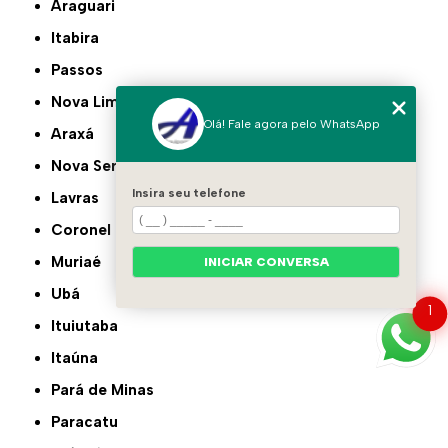
Araguari
Itabira
Passos
Nova Lima
Olá! Fale agora pelo WhatsApp
Araxá
Nova Serrana
Insira seu telefone
Lavras
Coronel Fabriciano
Muriaé
INICIAR CONVERSA
Ubá
1
Ituiutaba
Itaúna
Pará de Minas
Paracatu