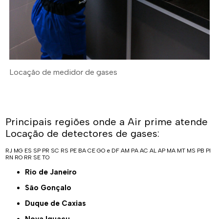
Locação de medidor de gases
Principais regiões onde a Air prime atende
Locação de detectores de gases:
RJ
MG
ES
SP
PR
SC
RS
PE
BA
CE
GO e DF
AM
PA
AC
AL
AP
MA
MT
MS
PB
PI
RN
RO
RR
SE
TO
Rio de Janeiro
São Gonçalo
Duque de Caxias