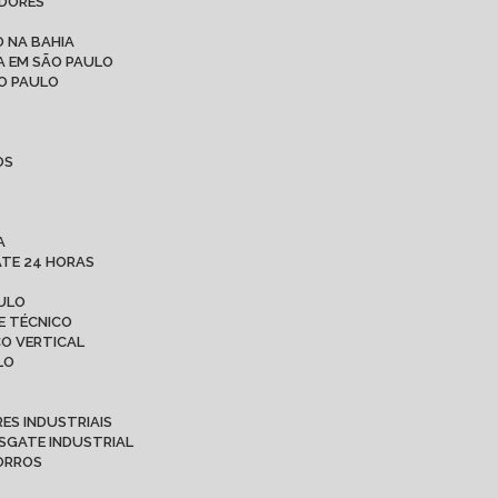
ADORES
 NA BAHIA
A EM SÃO PAULO
ÃO PAULO
OS
A
ATE 24 HORAS
AULO
E TÉCNICO
CO VERTICAL
LO
ES INDUSTRIAIS
ESGATE INDUSTRIAL
CORROS