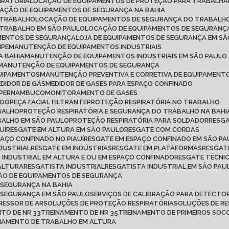
IRATÓRIA
LOCAÇÃO DE EQUIPAMENTOS DE PROTEÇÃO PARA TRABALH
CAÇÃO DE EQUIPAMENTOS DE SEGURANÇA NA BAHIA
 TRABALHO
LOCAÇÃO DE EQUIPAMENTOS DE SEGURANÇA DO TRABALHO
 TRABALHO EM SÃO PAULO
LOCAÇÃO DE EQUIPAMENTOS DE SEGURANÇ
AMENTOS DE SEGURANÇA
LOJA DE EQUIPAMENTOS DE SEGURANÇA EM S
IPE
MANUTENÇÃO DE EQUIPAMENTOS INDUSTRIAIS
A BAHIA
MANUTENÇÃO DE EQUIPAMENTOS INDUSTRIAIS EM SÃO PAULO
MANUTENÇÃO DE EQUIPAMENTOS DE SEGURANÇA
QUIPAMENTOS
MANUTENÇÃO PREVENTIVA E CORRETIVA DE EQUIPAMENT
MEDIDOR DE GÁS
MEDIDOR DE GASES PARA ESPAÇO CONFINADO
M PERNAMBUCO
MONITORAMENTO DE GASES
ADO
PEÇA FACIAL FILTRANTE
PROTEÇÃO RESPIRATÓRIA NO TRABALHO
ABALHO
PROTEÇÃO RESPIRATÓRIA E SEGURANÇA DO TRABALHO NA BAHI
BALHO EM SÃO PAULO
PROTEÇÃO RESPIRATÓRIA PARA SOLDADOR
RESG
UÍ
RESGATE EM ALTURA EM SÃO PAULO
RESGATE COM CORDAS
PAÇO CONFINADO NO PIAUÍ
RESGATE EM ESPAÇO CONFINADO EM SÃO P
NDUSTRIAL
RESGATE EM INDÚSTRIAS
RESGATE EM PLATAFORMAS
RESGAT
O INDUSTRIAL EM ALTURA E OU EM ESPAÇO CONFINADO
RESGATE TÉCNI
 ALTURA
RESGATISTA INDUSTRIAL
RESGATISTA INDUSTRIAL EM SÃO PAU
ÇÃO DE EQUIPAMENTOS DE SEGURANÇA
 SEGURANÇA NA BAHIA
E SEGURANÇA EM SÃO PAULO
SERVIÇOS DE CALIBRAÇÃO PARA DETECTOR
RESSOR DE AR
SOLUÇÕES DE PROTEÇÃO RESPIRATÓRIA
SOLUÇÕES DE R
NTO DE NR 33
TREINAMENTO DE NR 35
TREINAMENTO DE PRIMEIROS SO
INAMENTO DE TRABALHO EM ALTURA