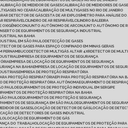
CALIBRAÇÃO DE MEDIDOR DE GASES
CALIBRAÇÃO DE MEDIDORES DE GAS
LTIGASES NO CEARÁ
CALIBRAÇÃO DE MULTIGASES NO RIO DE JANEIRO
IBRAR DETECTOR DE GÁS
CESTA DE AR EXPLOSÍMETRO PARA ANÁLISE DO
AR RESPIRÁVEL
CILINDRO DE AR RESPIRÁVEL
CILINDRO BALEEIRA
DE OXIGÊNIO
CONJUNTO AUTÔNOMO DE AR
CONJUNTO AUTÔNOMO DE R
ONSERTO DE EQUIPAMENTOS DE SEGURANÇA INDUSTRIAL
DUSTRIAL NA BAHIA
DUSTRIAL EM SÃO PAULO
DETECÇÃO DE GASES
DETECTOR DE GASES PARA ESPAÇO CONFINADO EM MINAS GERAIS
 EM PERNAMBUCO
DETECTOR MULTIGÁS ALTAIR 4XR
DETECTOR DE MULT
NDUSTRIAL
EMPRESA DE EQUIPAMENTOS DE SEGURANÇA
TÓRIA
EMPRESA DE LOCAÇÃO DE EQUIPAMENTOS DE SEGURANÇA
GURANÇA NA BAHIA
EMPRESA DE LOCAÇÃO DE EQUIPAMENTOS DE SEGU
DUSTRIAIS
EMPRESA DE PROTEÇÃO RESPIRATÓRIA
 PARA PROTEÇÃO RESPIRATÓRIA
EPI PARA PROTEÇÃO RESPIRATÓRIA NA B
TO DE PROTEÇÃO RESPIRATÓRIA AUTÔNOMA
EQUIPAMENTO DE RESPI
ÃO PAULO
EQUIPAMENTOS DE PROTEÇÃO INDIVIDUAL EM SERGIPE
UIPAMENTOS DE PROTEÇÃO RESPIRATÓRIA NA BAHIA
 SÃO PAULO
EQUIPAMENTOS DE PROTEÇÃO E SEGURANÇA
IPAMENTOS DE SEGURANÇA EM SÃO PAULO
EQUIPAMENTOS DE SEGURAN
MEDIDOR DE GASES
LOCAÇÃO DE DETECTOR DE GÁS
LOCAÇÃO DE DETEC
OCAÇÃO DE DETECTORES DE GASES INDUSTRIAL
ULO
LOCAÇÃO DE EQUIPAMENTO DE GÁS
RANÇA DO TRABALHO
LOCAÇÃO DE EQUIPAMENTOS DE PROTEÇÃO PARA