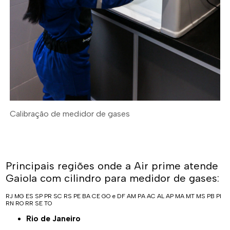
Calibração de medidor de gases
Principais regiões onde a Air prime atende
Gaiola com cilindro para medidor de gases:
RJ
MG
ES
SP
PR
SC
RS
PE
BA
CE
GO e DF
AM
PA
AC
AL
AP
MA
MT
MS
PB
PI
RN
RO
RR
SE
TO
Rio de Janeiro