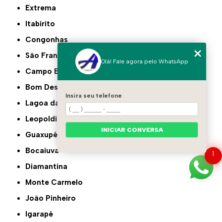
Extrema
Itabirito
Congonhas
São Francisco
Olá! Fale agora pelo WhatsApp
Campo Belo
Bom Despacho
Insira seu telefone
Lagoa da Prata
Leopoldina
INICIAR CONVERSA
Guaxupé
Bocaiuva
1
Diamantina
Monte Carmelo
João Pinheiro
Igarapé