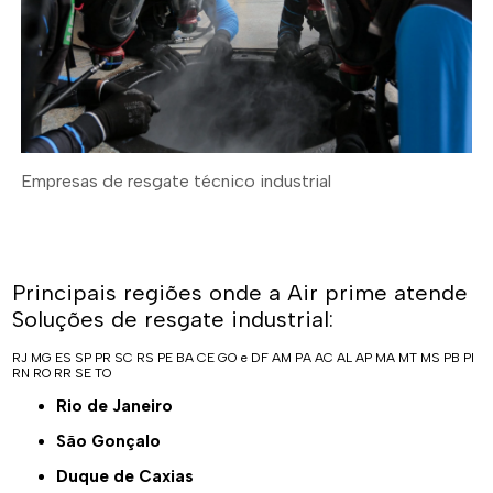
Empresas de resgate técnico industrial
Principais regiões onde a Air prime atende
Soluções de resgate industrial:
RJ
MG
ES
SP
PR
SC
RS
PE
BA
CE
GO e DF
AM
PA
AC
AL
AP
MA
MT
MS
PB
PI
RN
RO
RR
SE
TO
Rio de Janeiro
São Gonçalo
Duque de Caxias