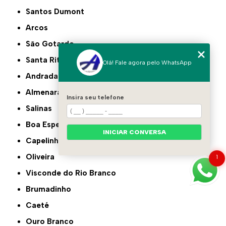
Santos Dumont
Arcos
São Gotardo
Santa Rita do Sapucaí
Olá! Fale agora pelo WhatsApp
Andradas
Almenara
Insira seu telefone
Salinas
Boa Esperança
INICIAR CONVERSA
Capelinha
Oliveira
1
Visconde do Rio Branco
Brumadinho
Caeté
Ouro Branco