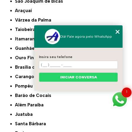
São Joaquim de Bicas
Araçuaí
Várzea da Palma
Taiobeiras
Olá! Fale agora pelo WhatsApp
Itamarandiba
Guanhães
Insira seu telefone
Ouro Fino
Brasília de Minas
Carangola
INICIAR CONVERSA
Pompéu
1
Barão de Cocais
Além Paraíba
Juatuba
Santa Bárbara