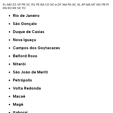
RJ
MG
ES
SP
PR
SC
RS
PE
BA
CE
GO e DF
AM
PA
AC
AL
AP
MA
MT
MS
PB
PI
RN
RO
RR
SE
TO
Rio de Janeiro
São Gonçalo
Duque de Caxias
Nova Iguaçu
Campos dos Goytacazes
Belford Roxo
Niterói
São João de Meriti
Petrópolis
Volta Redonda
Macaé
Magé
Itaboraí