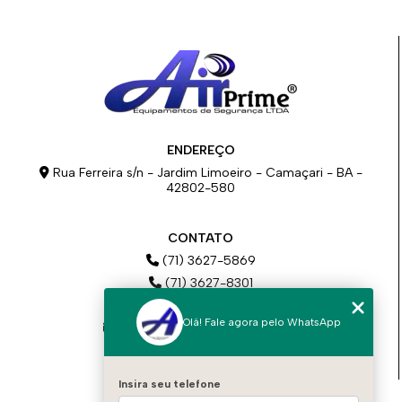
ENDEREÇO
Rua Ferreira s/n - Jardim Limoeiro - Camaçari - BA -
42802-580
CONTATO
(71) 3627-5869
(71) 3627-8301
(71) 98777-2717
Olá! Fale agora pelo WhatsApp
comercial@airprimeba.com.br
contato@airprimeba.com.br
Insira seu telefone
MENU