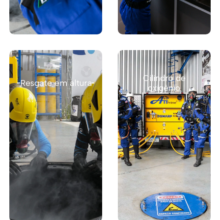
Saiba mais
Cilindro de
Resgate em altura
oxigênio
Saiba mais