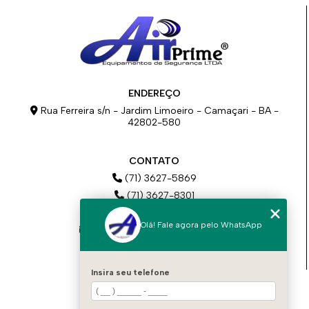
ENDEREÇO
Rua Ferreira s/n - Jardim Limoeiro - Camaçari - BA -
42802-580
CONTATO
(71) 3627-5869
(71) 3627-8301
(71) 98777-2717
Olá! Fale agora pelo WhatsApp
comercial@airprimeba.com.br
contato@airprimeba.com.br
Insira seu telefone
MENU
HOME