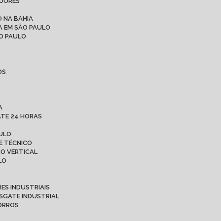
ADORES
 NA BAHIA
A EM SÃO PAULO
ÃO PAULO
OS
A
ATE 24 HORAS
AULO
E TÉCNICO
CO VERTICAL
LO
ES INDUSTRIAIS
ESGATE INDUSTRIAL
CORROS