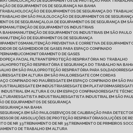
IRATÓRIA
LOCAÇÃO DE EQUIPAMENTOS DE PROTEÇÃO PARA TRABALH
CAÇÃO DE EQUIPAMENTOS DE SEGURANÇA NA BAHIA
 TRABALHO
LOCAÇÃO DE EQUIPAMENTOS DE SEGURANÇA DO TRABALHO
 TRABALHO EM SÃO PAULO
LOCAÇÃO DE EQUIPAMENTOS DE SEGURANÇ
AMENTOS DE SEGURANÇA
LOJA DE EQUIPAMENTOS DE SEGURANÇA EM S
IPE
MANUTENÇÃO DE EQUIPAMENTOS INDUSTRIAIS
A BAHIA
MANUTENÇÃO DE EQUIPAMENTOS INDUSTRIAIS EM SÃO PAULO
MANUTENÇÃO DE EQUIPAMENTOS DE SEGURANÇA
QUIPAMENTOS
MANUTENÇÃO PREVENTIVA E CORRETIVA DE EQUIPAMENT
MEDIDOR DE GÁS
MEDIDOR DE GASES PARA ESPAÇO CONFINADO
M PERNAMBUCO
MONITORAMENTO DE GASES
ADO
PEÇA FACIAL FILTRANTE
PROTEÇÃO RESPIRATÓRIA NO TRABALHO
ABALHO
PROTEÇÃO RESPIRATÓRIA E SEGURANÇA DO TRABALHO NA BAHI
BALHO EM SÃO PAULO
PROTEÇÃO RESPIRATÓRIA PARA SOLDADOR
RESG
UÍ
RESGATE EM ALTURA EM SÃO PAULO
RESGATE COM CORDAS
PAÇO CONFINADO NO PIAUÍ
RESGATE EM ESPAÇO CONFINADO EM SÃO P
NDUSTRIAL
RESGATE EM INDÚSTRIAS
RESGATE EM PLATAFORMAS
RESGAT
O INDUSTRIAL EM ALTURA E OU EM ESPAÇO CONFINADO
RESGATE TÉCNI
 ALTURA
RESGATISTA INDUSTRIAL
RESGATISTA INDUSTRIAL EM SÃO PAU
ÇÃO DE EQUIPAMENTOS DE SEGURANÇA
 SEGURANÇA NA BAHIA
E SEGURANÇA EM SÃO PAULO
SERVIÇOS DE CALIBRAÇÃO PARA DETECTOR
RESSOR DE AR
SOLUÇÕES DE PROTEÇÃO RESPIRATÓRIA
SOLUÇÕES DE R
NTO DE NR 33
TREINAMENTO DE NR 35
TREINAMENTO DE PRIMEIROS SO
INAMENTO DE TRABALHO EM ALTURA