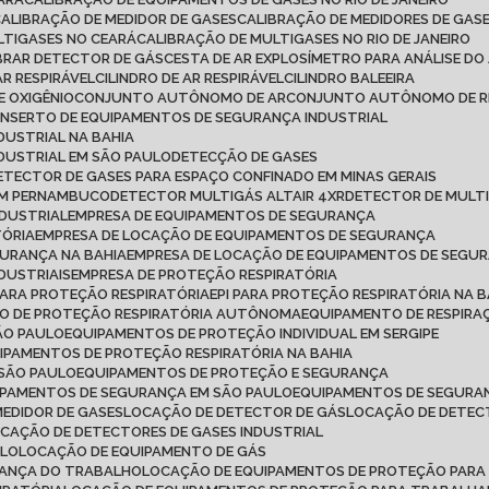
CALIBRAÇÃO DE MEDIDOR DE GASES
CALIBRAÇÃO DE MEDIDORES DE GAS
LTIGASES NO CEARÁ
CALIBRAÇÃO DE MULTIGASES NO RIO DE JANEIRO
IBRAR DETECTOR DE GÁS
CESTA DE AR EXPLOSÍMETRO PARA ANÁLISE DO
AR RESPIRÁVEL
CILINDRO DE AR RESPIRÁVEL
CILINDRO BALEEIRA
DE OXIGÊNIO
CONJUNTO AUTÔNOMO DE AR
CONJUNTO AUTÔNOMO DE R
ONSERTO DE EQUIPAMENTOS DE SEGURANÇA INDUSTRIAL
DUSTRIAL NA BAHIA
DUSTRIAL EM SÃO PAULO
DETECÇÃO DE GASES
DETECTOR DE GASES PARA ESPAÇO CONFINADO EM MINAS GERAIS
 EM PERNAMBUCO
DETECTOR MULTIGÁS ALTAIR 4XR
DETECTOR DE MULT
NDUSTRIAL
EMPRESA DE EQUIPAMENTOS DE SEGURANÇA
TÓRIA
EMPRESA DE LOCAÇÃO DE EQUIPAMENTOS DE SEGURANÇA
GURANÇA NA BAHIA
EMPRESA DE LOCAÇÃO DE EQUIPAMENTOS DE SEGU
DUSTRIAIS
EMPRESA DE PROTEÇÃO RESPIRATÓRIA
 PARA PROTEÇÃO RESPIRATÓRIA
EPI PARA PROTEÇÃO RESPIRATÓRIA NA B
TO DE PROTEÇÃO RESPIRATÓRIA AUTÔNOMA
EQUIPAMENTO DE RESPI
ÃO PAULO
EQUIPAMENTOS DE PROTEÇÃO INDIVIDUAL EM SERGIPE
UIPAMENTOS DE PROTEÇÃO RESPIRATÓRIA NA BAHIA
 SÃO PAULO
EQUIPAMENTOS DE PROTEÇÃO E SEGURANÇA
IPAMENTOS DE SEGURANÇA EM SÃO PAULO
EQUIPAMENTOS DE SEGURAN
MEDIDOR DE GASES
LOCAÇÃO DE DETECTOR DE GÁS
LOCAÇÃO DE DETEC
OCAÇÃO DE DETECTORES DE GASES INDUSTRIAL
ULO
LOCAÇÃO DE EQUIPAMENTO DE GÁS
RANÇA DO TRABALHO
LOCAÇÃO DE EQUIPAMENTOS DE PROTEÇÃO PARA