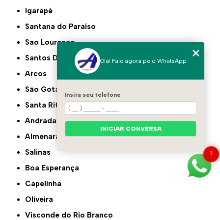
Igarapé
Santana do Paraíso
São Lourenço
Santos Dumont
Olá! Fale agora pelo WhatsApp
Arcos
São Gotardo
Insira seu telefone
Santa Rita do Sapucaí
Andradas
INICIAR CONVERSA
Almenara
Salinas
1
Boa Esperança
Capelinha
Oliveira
Visconde do Rio Branco