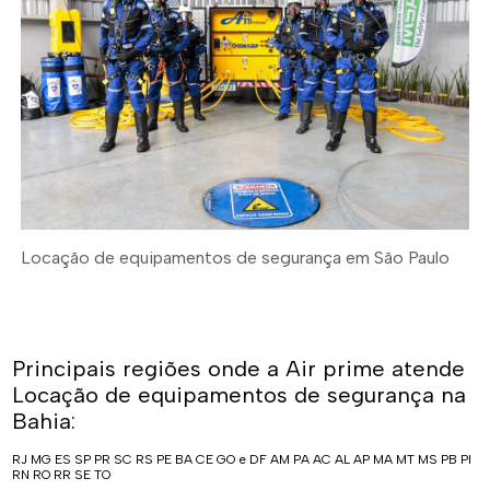
Locação de equipamentos de segurança em São Paulo
Principais regiões onde a Air prime atende
Locação de equipamentos de segurança na
Bahia:
RJ
MG
ES
SP
PR
SC
RS
PE
BA
CE
GO e DF
AM
PA
AC
AL
AP
MA
MT
MS
PB
PI
RN
RO
RR
SE
TO