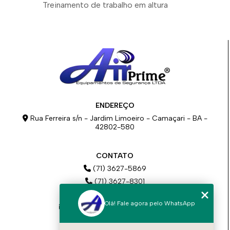
Treinamento de trabalho em altura
ENDEREÇO
Rua Ferreira s/n - Jardim Limoeiro - Camaçari - BA -
42802-580
CONTATO
(71) 3627-5869
(71) 3627-8301
(71) 98777-2717
Olá! Fale agora pelo WhatsApp
comercial@airprimeba.com.br
contato@airprimeba.com.br