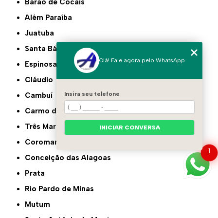
Barão de Cocais
Além Paraíba
Juatuba
Santa Bárbara
Olá! Fale agora pelo WhatsApp
Espinosa
Cláudio
Insira seu telefone
Cambuí
Carmo do Paranaíba
Três Marias
INICIAR CONVERSA
Coromandel
1
Conceição das Alagoas
Prata
Rio Pardo de Minas
Mutum