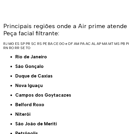
Principais regiões onde a Air prime atende
Peça facial filtrante:
RJ
MG
ES
SP
PR
SC
RS
PE
BA
CE
GO e DF
AM
PA
AC
AL
AP
MA
MT
MS
PB
PI
RN
RO
RR
SE
TO
Rio de Janeiro
São Gonçalo
Duque de Caxias
Nova Iguaçu
Campos dos Goytacazes
Belford Roxo
Niterói
São João de Meriti
Petrópolis