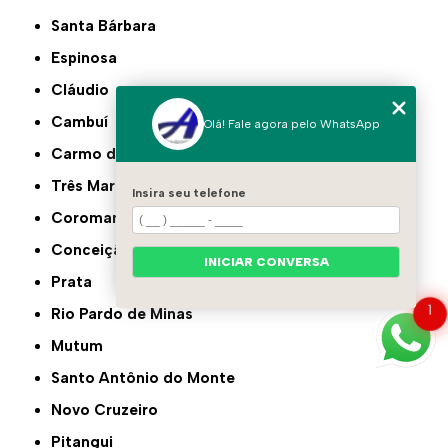
Santa Bárbara
Espinosa
Cláudio
Cambuí
Olá! Fale agora pelo WhatsApp
Carmo do Paranaíba
Três Marias
Insira seu telefone
Coromandel
Conceição das Alagoas
INICIAR CONVERSA
Prata
1
Rio Pardo de Minas
Mutum
Santo Antônio do Monte
Novo Cruzeiro
Pitangui