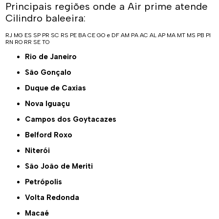
Principais regiões onde a Air prime atende
Cilindro baleeira:
RJ
MG
ES
SP
PR
SC
RS
PE
BA
CE
GO e DF
AM
PA
AC
AL
AP
MA
MT
MS
PB
PI
RN
RO
RR
SE
TO
Rio de Janeiro
São Gonçalo
Duque de Caxias
Nova Iguaçu
Campos dos Goytacazes
Belford Roxo
Niterói
São João de Meriti
Petrópolis
Volta Redonda
Macaé