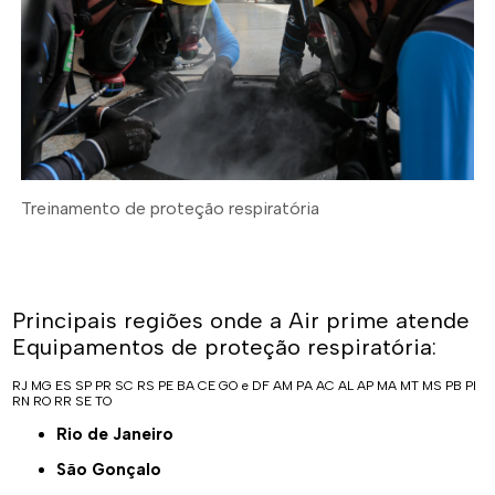
Treinamento de proteção respiratória
Principais regiões onde a Air prime atende
Equipamentos de proteção respiratória:
RJ
MG
ES
SP
PR
SC
RS
PE
BA
CE
GO e DF
AM
PA
AC
AL
AP
MA
MT
MS
PB
PI
RN
RO
RR
SE
TO
Rio de Janeiro
São Gonçalo