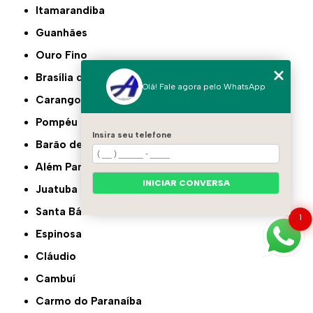
Itamarandiba
Guanhães
Ouro Fino
Brasília de Minas
Olá! Fale agora pelo WhatsApp
Carangola
Pompéu
Insira seu telefone
Barão de Cocais
Além Paraíba
INICIAR CONVERSA
Juatuba
Santa Bárbara
1
Espinosa
Cláudio
Cambuí
Carmo do Paranaíba