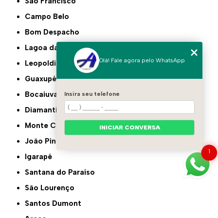
São Francisco
Campo Belo
Bom Despacho
Lagoa da Prata
Olá! Fale agora pelo WhatsApp
Leopoldina
Guaxupé
Bocaiuva
Insira seu telefone
Diamantina
Monte Carmelo
INICIAR CONVERSA
João Pinheiro
1
Igarapé
Santana do Paraíso
São Lourenço
Santos Dumont