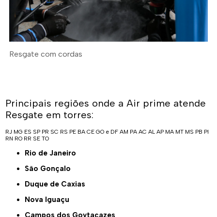
Resgate com cordas
Principais regiões onde a Air prime atende
Resgate em torres:
RJ
MG
ES
SP
PR
SC
RS
PE
BA
CE
GO e DF
AM
PA
AC
AL
AP
MA
MT
MS
PB
PI
RN
RO
RR
SE
TO
Rio de Janeiro
São Gonçalo
Duque de Caxias
Nova Iguaçu
Campos dos Goytacazes