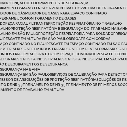
MANUTENÇÃO DE EQUIPAMENTOS DE SEGURANÇA
QUIPAMENTOS
MANUTENÇÃO PREVENTIVA E CORRETIVA DE EQUIPAMENT
MEDIDOR DE GÁS
MEDIDOR DE GASES PARA ESPAÇO CONFINADO
M PERNAMBUCO
MONITORAMENTO DE GASES
ADO
PEÇA FACIAL FILTRANTE
PROTEÇÃO RESPIRATÓRIA NO TRABALHO
ABALHO
PROTEÇÃO RESPIRATÓRIA E SEGURANÇA DO TRABALHO NA BAHI
BALHO EM SÃO PAULO
PROTEÇÃO RESPIRATÓRIA PARA SOLDADOR
RESG
UÍ
RESGATE EM ALTURA EM SÃO PAULO
RESGATE COM CORDAS
PAÇO CONFINADO NO PIAUÍ
RESGATE EM ESPAÇO CONFINADO EM SÃO P
NDUSTRIAL
RESGATE EM INDÚSTRIAS
RESGATE EM PLATAFORMAS
RESGAT
O INDUSTRIAL EM ALTURA E OU EM ESPAÇO CONFINADO
RESGATE TÉCNI
 ALTURA
RESGATISTA INDUSTRIAL
RESGATISTA INDUSTRIAL EM SÃO PAU
ÇÃO DE EQUIPAMENTOS DE SEGURANÇA
 SEGURANÇA NA BAHIA
E SEGURANÇA EM SÃO PAULO
SERVIÇOS DE CALIBRAÇÃO PARA DETECTOR
RESSOR DE AR
SOLUÇÕES DE PROTEÇÃO RESPIRATÓRIA
SOLUÇÕES DE R
NTO DE NR 33
TREINAMENTO DE NR 35
TREINAMENTO DE PRIMEIROS SO
INAMENTO DE TRABALHO EM ALTURA