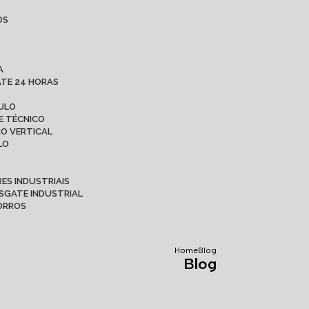
OS
A
ATE 24 HORAS
AULO
E TÉCNICO
CO VERTICAL
LO
ES INDUSTRIAIS
ESGATE INDUSTRIAL
CORROS
Home
Blog
Blog