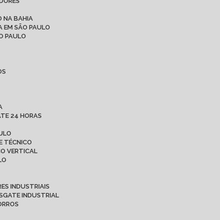
ADORES
 NA BAHIA
A EM SÃO PAULO
ÃO PAULO
OS
A
ATE 24 HORAS
AULO
E TÉCNICO
CO VERTICAL
LO
ES INDUSTRIAIS
ESGATE INDUSTRIAL
CORROS