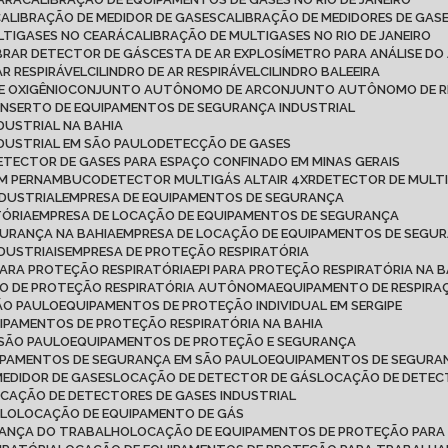
CALIBRAÇÃO DE MEDIDOR DE GASES
CALIBRAÇÃO DE MEDIDORES DE GAS
LTIGASES NO CEARÁ
CALIBRAÇÃO DE MULTIGASES NO RIO DE JANEIRO
IBRAR DETECTOR DE GÁS
CESTA DE AR EXPLOSÍMETRO PARA ANÁLISE DO
AR RESPIRÁVEL
CILINDRO DE AR RESPIRÁVEL
CILINDRO BALEEIRA
DE OXIGÊNIO
CONJUNTO AUTÔNOMO DE AR
CONJUNTO AUTÔNOMO DE R
ONSERTO DE EQUIPAMENTOS DE SEGURANÇA INDUSTRIAL
DUSTRIAL NA BAHIA
DUSTRIAL EM SÃO PAULO
DETECÇÃO DE GASES
DETECTOR DE GASES PARA ESPAÇO CONFINADO EM MINAS GERAIS
 EM PERNAMBUCO
DETECTOR MULTIGÁS ALTAIR 4XR
DETECTOR DE MULT
NDUSTRIAL
EMPRESA DE EQUIPAMENTOS DE SEGURANÇA
TÓRIA
EMPRESA DE LOCAÇÃO DE EQUIPAMENTOS DE SEGURANÇA
GURANÇA NA BAHIA
EMPRESA DE LOCAÇÃO DE EQUIPAMENTOS DE SEGU
DUSTRIAIS
EMPRESA DE PROTEÇÃO RESPIRATÓRIA
 PARA PROTEÇÃO RESPIRATÓRIA
EPI PARA PROTEÇÃO RESPIRATÓRIA NA B
TO DE PROTEÇÃO RESPIRATÓRIA AUTÔNOMA
EQUIPAMENTO DE RESPI
ÃO PAULO
EQUIPAMENTOS DE PROTEÇÃO INDIVIDUAL EM SERGIPE
UIPAMENTOS DE PROTEÇÃO RESPIRATÓRIA NA BAHIA
 SÃO PAULO
EQUIPAMENTOS DE PROTEÇÃO E SEGURANÇA
IPAMENTOS DE SEGURANÇA EM SÃO PAULO
EQUIPAMENTOS DE SEGURAN
MEDIDOR DE GASES
LOCAÇÃO DE DETECTOR DE GÁS
LOCAÇÃO DE DETEC
OCAÇÃO DE DETECTORES DE GASES INDUSTRIAL
ULO
LOCAÇÃO DE EQUIPAMENTO DE GÁS
RANÇA DO TRABALHO
LOCAÇÃO DE EQUIPAMENTOS DE PROTEÇÃO PARA