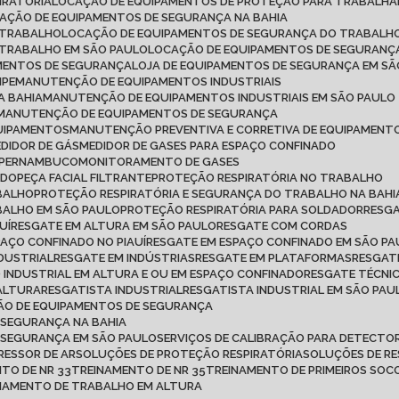
IRATÓRIA
LOCAÇÃO DE EQUIPAMENTOS DE PROTEÇÃO PARA TRABALH
CAÇÃO DE EQUIPAMENTOS DE SEGURANÇA NA BAHIA
 TRABALHO
LOCAÇÃO DE EQUIPAMENTOS DE SEGURANÇA DO TRABALHO
 TRABALHO EM SÃO PAULO
LOCAÇÃO DE EQUIPAMENTOS DE SEGURANÇ
AMENTOS DE SEGURANÇA
LOJA DE EQUIPAMENTOS DE SEGURANÇA EM S
IPE
MANUTENÇÃO DE EQUIPAMENTOS INDUSTRIAIS
A BAHIA
MANUTENÇÃO DE EQUIPAMENTOS INDUSTRIAIS EM SÃO PAULO
MANUTENÇÃO DE EQUIPAMENTOS DE SEGURANÇA
QUIPAMENTOS
MANUTENÇÃO PREVENTIVA E CORRETIVA DE EQUIPAMENT
MEDIDOR DE GÁS
MEDIDOR DE GASES PARA ESPAÇO CONFINADO
M PERNAMBUCO
MONITORAMENTO DE GASES
ADO
PEÇA FACIAL FILTRANTE
PROTEÇÃO RESPIRATÓRIA NO TRABALHO
ABALHO
PROTEÇÃO RESPIRATÓRIA E SEGURANÇA DO TRABALHO NA BAHI
BALHO EM SÃO PAULO
PROTEÇÃO RESPIRATÓRIA PARA SOLDADOR
RESG
UÍ
RESGATE EM ALTURA EM SÃO PAULO
RESGATE COM CORDAS
PAÇO CONFINADO NO PIAUÍ
RESGATE EM ESPAÇO CONFINADO EM SÃO P
NDUSTRIAL
RESGATE EM INDÚSTRIAS
RESGATE EM PLATAFORMAS
RESGAT
O INDUSTRIAL EM ALTURA E OU EM ESPAÇO CONFINADO
RESGATE TÉCNI
 ALTURA
RESGATISTA INDUSTRIAL
RESGATISTA INDUSTRIAL EM SÃO PAU
ÇÃO DE EQUIPAMENTOS DE SEGURANÇA
 SEGURANÇA NA BAHIA
E SEGURANÇA EM SÃO PAULO
SERVIÇOS DE CALIBRAÇÃO PARA DETECTOR
RESSOR DE AR
SOLUÇÕES DE PROTEÇÃO RESPIRATÓRIA
SOLUÇÕES DE R
NTO DE NR 33
TREINAMENTO DE NR 35
TREINAMENTO DE PRIMEIROS SO
INAMENTO DE TRABALHO EM ALTURA