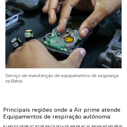
Serviço de manutenção de equipamentos de segurança
na Bahia
Principais regiões onde a Air prime atende
Equipamentos de respiração autônoma:
RJ
MG
ES
SP
PR
SC
RS
PE
BA
CE
GO e DF
AM
PA
AC
AL
AP
MA
MT
MS
PB
PI