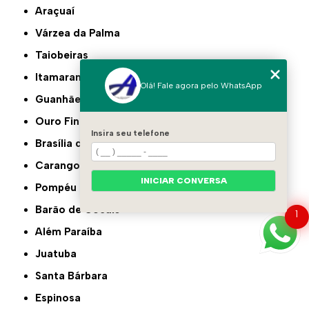
Araçuaí
Várzea da Palma
Taiobeiras
Itamarandiba
Olá! Fale agora pelo WhatsApp
Guanhães
Ouro Fino
Insira seu telefone
Brasília de Minas
Carangola
INICIAR CONVERSA
Pompéu
Barão de Cocais
1
Além Paraíba
Juatuba
Santa Bárbara
Espinosa