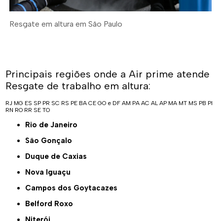
Resgate em altura em São Paulo
Principais regiões onde a Air prime atende
Resgate de trabalho em altura:
RJ
MG
ES
SP
PR
SC
RS
PE
BA
CE
GO e DF
AM
PA
AC
AL
AP
MA
MT
MS
PB
PI
RN
RO
RR
SE
TO
Rio de Janeiro
São Gonçalo
Duque de Caxias
Nova Iguaçu
Campos dos Goytacazes
Belford Roxo
Niterói