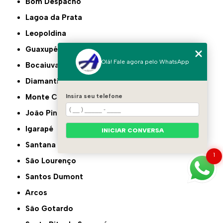
Bom Despacho
Lagoa da Prata
Leopoldina
Guaxupé
Olá! Fale agora pelo WhatsApp
Bocaiuva
Diamantina
Monte Carmelo
Insira seu telefone
João Pinheiro
Igarapé
INICIAR CONVERSA
Santana do Paraíso
1
São Lourenço
Santos Dumont
Arcos
São Gotardo