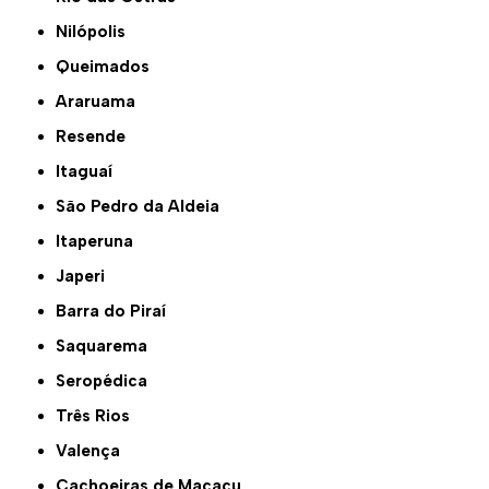
Nilópolis
Queimados
Araruama
Resende
Itaguaí
São Pedro da Aldeia
Itaperuna
Japeri
Barra do Piraí
Saquarema
Seropédica
Três Rios
Valença
Cachoeiras de Macacu