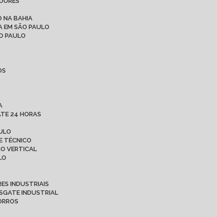
ADORES
 NA BAHIA
A EM SÃO PAULO
ÃO PAULO
OS
A
ATE 24 HORAS
AULO
E TÉCNICO
CO VERTICAL
LO
ES INDUSTRIAIS
ESGATE INDUSTRIAL
CORROS