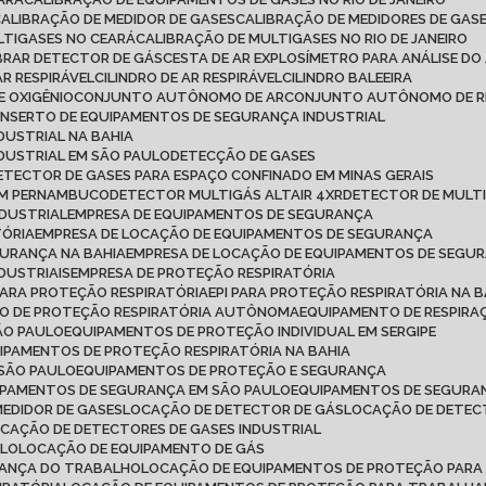
CALIBRAÇÃO DE MEDIDOR DE GASES
CALIBRAÇÃO DE MEDIDORES DE GAS
LTIGASES NO CEARÁ
CALIBRAÇÃO DE MULTIGASES NO RIO DE JANEIRO
IBRAR DETECTOR DE GÁS
CESTA DE AR EXPLOSÍMETRO PARA ANÁLISE DO
AR RESPIRÁVEL
CILINDRO DE AR RESPIRÁVEL
CILINDRO BALEEIRA
DE OXIGÊNIO
CONJUNTO AUTÔNOMO DE AR
CONJUNTO AUTÔNOMO DE R
ONSERTO DE EQUIPAMENTOS DE SEGURANÇA INDUSTRIAL
DUSTRIAL NA BAHIA
DUSTRIAL EM SÃO PAULO
DETECÇÃO DE GASES
DETECTOR DE GASES PARA ESPAÇO CONFINADO EM MINAS GERAIS
 EM PERNAMBUCO
DETECTOR MULTIGÁS ALTAIR 4XR
DETECTOR DE MULT
NDUSTRIAL
EMPRESA DE EQUIPAMENTOS DE SEGURANÇA
TÓRIA
EMPRESA DE LOCAÇÃO DE EQUIPAMENTOS DE SEGURANÇA
GURANÇA NA BAHIA
EMPRESA DE LOCAÇÃO DE EQUIPAMENTOS DE SEGU
DUSTRIAIS
EMPRESA DE PROTEÇÃO RESPIRATÓRIA
 PARA PROTEÇÃO RESPIRATÓRIA
EPI PARA PROTEÇÃO RESPIRATÓRIA NA B
TO DE PROTEÇÃO RESPIRATÓRIA AUTÔNOMA
EQUIPAMENTO DE RESPI
ÃO PAULO
EQUIPAMENTOS DE PROTEÇÃO INDIVIDUAL EM SERGIPE
UIPAMENTOS DE PROTEÇÃO RESPIRATÓRIA NA BAHIA
 SÃO PAULO
EQUIPAMENTOS DE PROTEÇÃO E SEGURANÇA
IPAMENTOS DE SEGURANÇA EM SÃO PAULO
EQUIPAMENTOS DE SEGURAN
MEDIDOR DE GASES
LOCAÇÃO DE DETECTOR DE GÁS
LOCAÇÃO DE DETEC
OCAÇÃO DE DETECTORES DE GASES INDUSTRIAL
ULO
LOCAÇÃO DE EQUIPAMENTO DE GÁS
RANÇA DO TRABALHO
LOCAÇÃO DE EQUIPAMENTOS DE PROTEÇÃO PARA