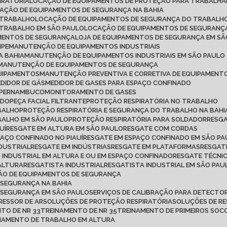
IRATÓRIA
LOCAÇÃO DE EQUIPAMENTOS DE PROTEÇÃO PARA TRABALH
CAÇÃO DE EQUIPAMENTOS DE SEGURANÇA NA BAHIA
 TRABALHO
LOCAÇÃO DE EQUIPAMENTOS DE SEGURANÇA DO TRABALHO
 TRABALHO EM SÃO PAULO
LOCAÇÃO DE EQUIPAMENTOS DE SEGURANÇ
AMENTOS DE SEGURANÇA
LOJA DE EQUIPAMENTOS DE SEGURANÇA EM S
IPE
MANUTENÇÃO DE EQUIPAMENTOS INDUSTRIAIS
A BAHIA
MANUTENÇÃO DE EQUIPAMENTOS INDUSTRIAIS EM SÃO PAULO
MANUTENÇÃO DE EQUIPAMENTOS DE SEGURANÇA
QUIPAMENTOS
MANUTENÇÃO PREVENTIVA E CORRETIVA DE EQUIPAMENT
MEDIDOR DE GÁS
MEDIDOR DE GASES PARA ESPAÇO CONFINADO
M PERNAMBUCO
MONITORAMENTO DE GASES
ADO
PEÇA FACIAL FILTRANTE
PROTEÇÃO RESPIRATÓRIA NO TRABALHO
ABALHO
PROTEÇÃO RESPIRATÓRIA E SEGURANÇA DO TRABALHO NA BAHI
BALHO EM SÃO PAULO
PROTEÇÃO RESPIRATÓRIA PARA SOLDADOR
RESG
UÍ
RESGATE EM ALTURA EM SÃO PAULO
RESGATE COM CORDAS
PAÇO CONFINADO NO PIAUÍ
RESGATE EM ESPAÇO CONFINADO EM SÃO P
NDUSTRIAL
RESGATE EM INDÚSTRIAS
RESGATE EM PLATAFORMAS
RESGAT
O INDUSTRIAL EM ALTURA E OU EM ESPAÇO CONFINADO
RESGATE TÉCNI
 ALTURA
RESGATISTA INDUSTRIAL
RESGATISTA INDUSTRIAL EM SÃO PAU
ÇÃO DE EQUIPAMENTOS DE SEGURANÇA
 SEGURANÇA NA BAHIA
E SEGURANÇA EM SÃO PAULO
SERVIÇOS DE CALIBRAÇÃO PARA DETECTOR
RESSOR DE AR
SOLUÇÕES DE PROTEÇÃO RESPIRATÓRIA
SOLUÇÕES DE R
NTO DE NR 33
TREINAMENTO DE NR 35
TREINAMENTO DE PRIMEIROS SO
INAMENTO DE TRABALHO EM ALTURA