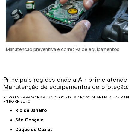
Manutenção preventiva e corretiva de equipamentos
Principais regiões onde a Air prime atende
Manutenção de equipamentos de proteção:
RJ
MG
ES
SP
PR
SC
RS
PE
BA
CE
GO e DF
AM
PA
AC
AL
AP
MA
MT
MS
PB
PI
RN
RO
RR
SE
TO
Rio de Janeiro
São Gonçalo
Duque de Caxias