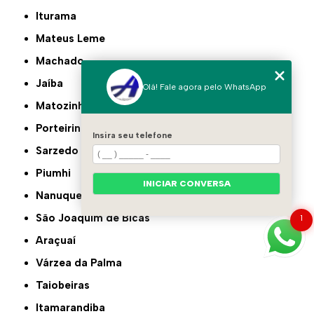
Iturama
Mateus Leme
Machado
Jaíba
Olá! Fale agora pelo WhatsApp
Matozinhos
Porteirinha
Insira seu telefone
Sarzedo
Piumhi
INICIAR CONVERSA
Nanuque
São Joaquim de Bicas
1
Araçuaí
Várzea da Palma
Taiobeiras
Itamarandiba