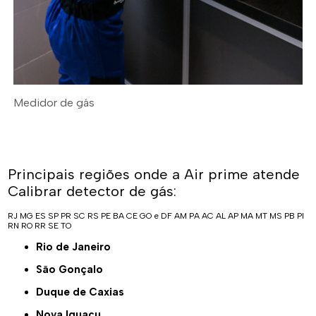
Medidor de gás
Principais regiões onde a Air prime atende
Calibrar detector de gás:
RJ
MG
ES
SP
PR
SC
RS
PE
BA
CE
GO e DF
AM
PA
AC
AL
AP
MA
MT
MS
PB
PI
RN
RO
RR
SE
TO
Rio de Janeiro
São Gonçalo
Duque de Caxias
Nova Iguaçu