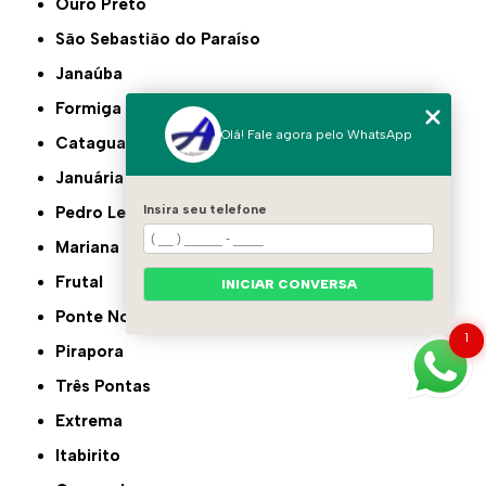
Ouro Preto
São Sebastião do Paraíso
Janaúba
Formiga
Olá! Fale agora pelo WhatsApp
Cataguases
Januária
Insira seu telefone
Pedro Leopoldo
Mariana
Frutal
INICIAR CONVERSA
Ponte Nova
1
Pirapora
Três Pontas
Extrema
Itabirito