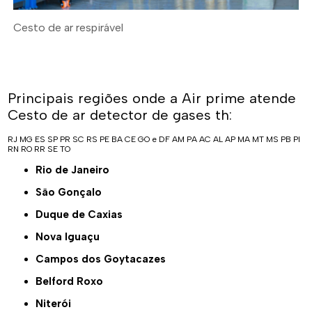
Cesto de ar respirável
Principais regiões onde a Air prime atende
Cesto de ar detector de gases th:
RJ
MG
ES
SP
PR
SC
RS
PE
BA
CE
GO e DF
AM
PA
AC
AL
AP
MA
MT
MS
PB
PI
RN
RO
RR
SE
TO
Rio de Janeiro
São Gonçalo
Duque de Caxias
Nova Iguaçu
Campos dos Goytacazes
Belford Roxo
Niterói