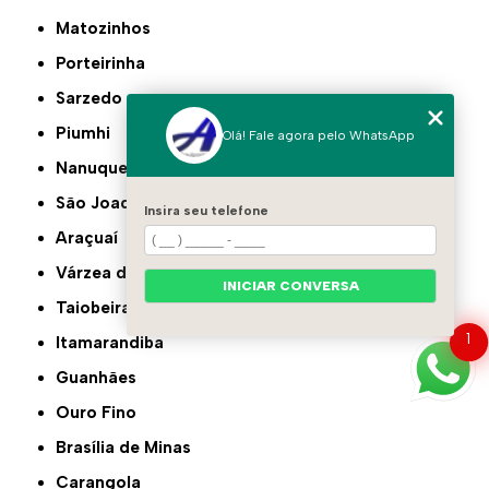
Matozinhos
Porteirinha
Sarzedo
Piumhi
Olá! Fale agora pelo WhatsApp
Nanuque
São Joaquim de Bicas
Insira seu telefone
Araçuaí
Várzea da Palma
INICIAR CONVERSA
Taiobeiras
1
Itamarandiba
Guanhães
Ouro Fino
Brasília de Minas
Carangola