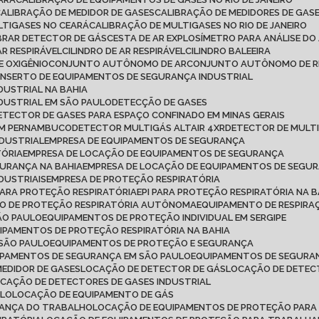
CALIBRAÇÃO DE MEDIDOR DE GASES
CALIBRAÇÃO DE MEDIDORES DE GAS
LTIGASES NO CEARÁ
CALIBRAÇÃO DE MULTIGASES NO RIO DE JANEIRO
IBRAR DETECTOR DE GÁS
CESTA DE AR EXPLOSÍMETRO PARA ANÁLISE DO
AR RESPIRÁVEL
CILINDRO DE AR RESPIRÁVEL
CILINDRO BALEEIRA
DE OXIGÊNIO
CONJUNTO AUTÔNOMO DE AR
CONJUNTO AUTÔNOMO DE R
ONSERTO DE EQUIPAMENTOS DE SEGURANÇA INDUSTRIAL
DUSTRIAL NA BAHIA
DUSTRIAL EM SÃO PAULO
DETECÇÃO DE GASES
DETECTOR DE GASES PARA ESPAÇO CONFINADO EM MINAS GERAIS
 EM PERNAMBUCO
DETECTOR MULTIGÁS ALTAIR 4XR
DETECTOR DE MULT
NDUSTRIAL
EMPRESA DE EQUIPAMENTOS DE SEGURANÇA
TÓRIA
EMPRESA DE LOCAÇÃO DE EQUIPAMENTOS DE SEGURANÇA
GURANÇA NA BAHIA
EMPRESA DE LOCAÇÃO DE EQUIPAMENTOS DE SEGU
DUSTRIAIS
EMPRESA DE PROTEÇÃO RESPIRATÓRIA
 PARA PROTEÇÃO RESPIRATÓRIA
EPI PARA PROTEÇÃO RESPIRATÓRIA NA B
TO DE PROTEÇÃO RESPIRATÓRIA AUTÔNOMA
EQUIPAMENTO DE RESPI
ÃO PAULO
EQUIPAMENTOS DE PROTEÇÃO INDIVIDUAL EM SERGIPE
UIPAMENTOS DE PROTEÇÃO RESPIRATÓRIA NA BAHIA
 SÃO PAULO
EQUIPAMENTOS DE PROTEÇÃO E SEGURANÇA
IPAMENTOS DE SEGURANÇA EM SÃO PAULO
EQUIPAMENTOS DE SEGURAN
MEDIDOR DE GASES
LOCAÇÃO DE DETECTOR DE GÁS
LOCAÇÃO DE DETEC
OCAÇÃO DE DETECTORES DE GASES INDUSTRIAL
ULO
LOCAÇÃO DE EQUIPAMENTO DE GÁS
RANÇA DO TRABALHO
LOCAÇÃO DE EQUIPAMENTOS DE PROTEÇÃO PARA