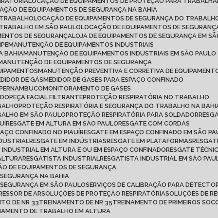
IRATÓRIA
LOCAÇÃO DE EQUIPAMENTOS DE PROTEÇÃO PARA TRABALH
CAÇÃO DE EQUIPAMENTOS DE SEGURANÇA NA BAHIA
 TRABALHO
LOCAÇÃO DE EQUIPAMENTOS DE SEGURANÇA DO TRABALHO
 TRABALHO EM SÃO PAULO
LOCAÇÃO DE EQUIPAMENTOS DE SEGURANÇ
AMENTOS DE SEGURANÇA
LOJA DE EQUIPAMENTOS DE SEGURANÇA EM S
IPE
MANUTENÇÃO DE EQUIPAMENTOS INDUSTRIAIS
A BAHIA
MANUTENÇÃO DE EQUIPAMENTOS INDUSTRIAIS EM SÃO PAULO
MANUTENÇÃO DE EQUIPAMENTOS DE SEGURANÇA
QUIPAMENTOS
MANUTENÇÃO PREVENTIVA E CORRETIVA DE EQUIPAMENT
MEDIDOR DE GÁS
MEDIDOR DE GASES PARA ESPAÇO CONFINADO
M PERNAMBUCO
MONITORAMENTO DE GASES
ADO
PEÇA FACIAL FILTRANTE
PROTEÇÃO RESPIRATÓRIA NO TRABALHO
ABALHO
PROTEÇÃO RESPIRATÓRIA E SEGURANÇA DO TRABALHO NA BAHI
BALHO EM SÃO PAULO
PROTEÇÃO RESPIRATÓRIA PARA SOLDADOR
RESG
UÍ
RESGATE EM ALTURA EM SÃO PAULO
RESGATE COM CORDAS
PAÇO CONFINADO NO PIAUÍ
RESGATE EM ESPAÇO CONFINADO EM SÃO P
NDUSTRIAL
RESGATE EM INDÚSTRIAS
RESGATE EM PLATAFORMAS
RESGAT
O INDUSTRIAL EM ALTURA E OU EM ESPAÇO CONFINADO
RESGATE TÉCNI
 ALTURA
RESGATISTA INDUSTRIAL
RESGATISTA INDUSTRIAL EM SÃO PAU
ÇÃO DE EQUIPAMENTOS DE SEGURANÇA
 SEGURANÇA NA BAHIA
E SEGURANÇA EM SÃO PAULO
SERVIÇOS DE CALIBRAÇÃO PARA DETECTOR
RESSOR DE AR
SOLUÇÕES DE PROTEÇÃO RESPIRATÓRIA
SOLUÇÕES DE R
NTO DE NR 33
TREINAMENTO DE NR 35
TREINAMENTO DE PRIMEIROS SO
INAMENTO DE TRABALHO EM ALTURA