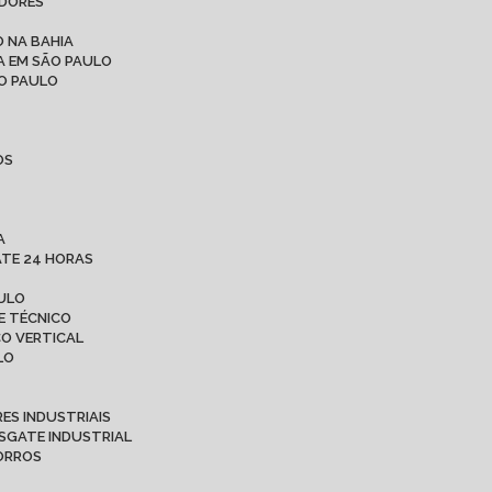
ADORES
 NA BAHIA
A EM SÃO PAULO
ÃO PAULO
OS
A
ATE 24 HORAS
AULO
E TÉCNICO
CO VERTICAL
LO
ES INDUSTRIAIS
ESGATE INDUSTRIAL
CORROS