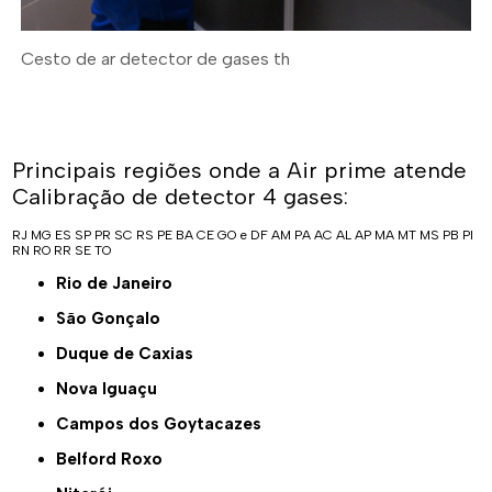
Cesto de ar detector de gases th
Principais regiões onde a Air prime atende
Calibração de detector 4 gases:
RJ
MG
ES
SP
PR
SC
RS
PE
BA
CE
GO e DF
AM
PA
AC
AL
AP
MA
MT
MS
PB
PI
RN
RO
RR
SE
TO
Rio de Janeiro
São Gonçalo
Duque de Caxias
Nova Iguaçu
Campos dos Goytacazes
Belford Roxo