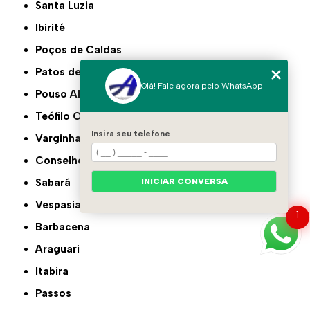
Santa Luzia
Ibirité
Poços de Caldas
Patos de Minas
Olá! Fale agora pelo WhatsApp
Pouso Alegre
Teófilo Otoni
Insira seu telefone
Varginha
Conselheiro Lafaiete
Sabará
INICIAR CONVERSA
Vespasiano
1
Barbacena
Araguari
Itabira
Passos