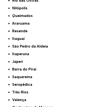
Rio das Ostras
Nilópolis
Queimados
Araruama
Resende
Itaguaí
São Pedro da Aldeia
Itaperuna
Japeri
Barra do Piraí
Saquarema
Seropédica
Três Rios
Valença