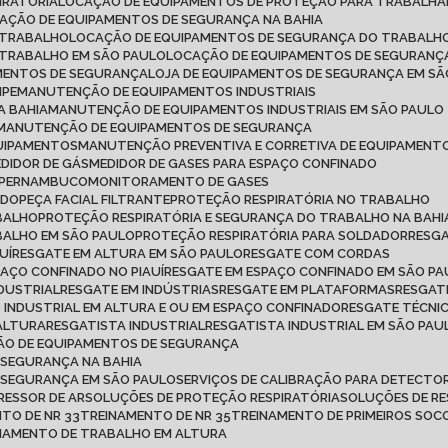
IRATÓRIA
LOCAÇÃO DE EQUIPAMENTOS DE PROTEÇÃO PARA TRABALH
CAÇÃO DE EQUIPAMENTOS DE SEGURANÇA NA BAHIA
 TRABALHO
LOCAÇÃO DE EQUIPAMENTOS DE SEGURANÇA DO TRABALHO
 TRABALHO EM SÃO PAULO
LOCAÇÃO DE EQUIPAMENTOS DE SEGURANÇ
AMENTOS DE SEGURANÇA
LOJA DE EQUIPAMENTOS DE SEGURANÇA EM S
IPE
MANUTENÇÃO DE EQUIPAMENTOS INDUSTRIAIS
A BAHIA
MANUTENÇÃO DE EQUIPAMENTOS INDUSTRIAIS EM SÃO PAULO
MANUTENÇÃO DE EQUIPAMENTOS DE SEGURANÇA
QUIPAMENTOS
MANUTENÇÃO PREVENTIVA E CORRETIVA DE EQUIPAMENT
MEDIDOR DE GÁS
MEDIDOR DE GASES PARA ESPAÇO CONFINADO
M PERNAMBUCO
MONITORAMENTO DE GASES
ADO
PEÇA FACIAL FILTRANTE
PROTEÇÃO RESPIRATÓRIA NO TRABALHO
ABALHO
PROTEÇÃO RESPIRATÓRIA E SEGURANÇA DO TRABALHO NA BAHI
BALHO EM SÃO PAULO
PROTEÇÃO RESPIRATÓRIA PARA SOLDADOR
RESG
UÍ
RESGATE EM ALTURA EM SÃO PAULO
RESGATE COM CORDAS
PAÇO CONFINADO NO PIAUÍ
RESGATE EM ESPAÇO CONFINADO EM SÃO P
NDUSTRIAL
RESGATE EM INDÚSTRIAS
RESGATE EM PLATAFORMAS
RESGAT
O INDUSTRIAL EM ALTURA E OU EM ESPAÇO CONFINADO
RESGATE TÉCNI
 ALTURA
RESGATISTA INDUSTRIAL
RESGATISTA INDUSTRIAL EM SÃO PAU
ÇÃO DE EQUIPAMENTOS DE SEGURANÇA
 SEGURANÇA NA BAHIA
E SEGURANÇA EM SÃO PAULO
SERVIÇOS DE CALIBRAÇÃO PARA DETECTOR
RESSOR DE AR
SOLUÇÕES DE PROTEÇÃO RESPIRATÓRIA
SOLUÇÕES DE R
NTO DE NR 33
TREINAMENTO DE NR 35
TREINAMENTO DE PRIMEIROS SO
INAMENTO DE TRABALHO EM ALTURA