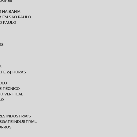
ADORES
 NA BAHIA
A EM SÃO PAULO
ÃO PAULO
OS
A
ATE 24 HORAS
AULO
E TÉCNICO
CO VERTICAL
LO
ES INDUSTRIAIS
ESGATE INDUSTRIAL
CORROS