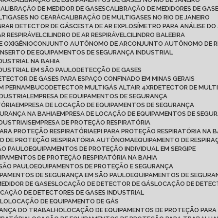
CALIBRAÇÃO DE MEDIDOR DE GASES
CALIBRAÇÃO DE MEDIDORES DE GAS
LTIGASES NO CEARÁ
CALIBRAÇÃO DE MULTIGASES NO RIO DE JANEIRO
IBRAR DETECTOR DE GÁS
CESTA DE AR EXPLOSÍMETRO PARA ANÁLISE DO
AR RESPIRÁVEL
CILINDRO DE AR RESPIRÁVEL
CILINDRO BALEEIRA
DE OXIGÊNIO
CONJUNTO AUTÔNOMO DE AR
CONJUNTO AUTÔNOMO DE R
ONSERTO DE EQUIPAMENTOS DE SEGURANÇA INDUSTRIAL
DUSTRIAL NA BAHIA
DUSTRIAL EM SÃO PAULO
DETECÇÃO DE GASES
DETECTOR DE GASES PARA ESPAÇO CONFINADO EM MINAS GERAIS
 EM PERNAMBUCO
DETECTOR MULTIGÁS ALTAIR 4XR
DETECTOR DE MULT
NDUSTRIAL
EMPRESA DE EQUIPAMENTOS DE SEGURANÇA
TÓRIA
EMPRESA DE LOCAÇÃO DE EQUIPAMENTOS DE SEGURANÇA
GURANÇA NA BAHIA
EMPRESA DE LOCAÇÃO DE EQUIPAMENTOS DE SEGU
DUSTRIAIS
EMPRESA DE PROTEÇÃO RESPIRATÓRIA
 PARA PROTEÇÃO RESPIRATÓRIA
EPI PARA PROTEÇÃO RESPIRATÓRIA NA B
TO DE PROTEÇÃO RESPIRATÓRIA AUTÔNOMA
EQUIPAMENTO DE RESPI
ÃO PAULO
EQUIPAMENTOS DE PROTEÇÃO INDIVIDUAL EM SERGIPE
UIPAMENTOS DE PROTEÇÃO RESPIRATÓRIA NA BAHIA
 SÃO PAULO
EQUIPAMENTOS DE PROTEÇÃO E SEGURANÇA
IPAMENTOS DE SEGURANÇA EM SÃO PAULO
EQUIPAMENTOS DE SEGURAN
MEDIDOR DE GASES
LOCAÇÃO DE DETECTOR DE GÁS
LOCAÇÃO DE DETEC
OCAÇÃO DE DETECTORES DE GASES INDUSTRIAL
ULO
LOCAÇÃO DE EQUIPAMENTO DE GÁS
RANÇA DO TRABALHO
LOCAÇÃO DE EQUIPAMENTOS DE PROTEÇÃO PARA