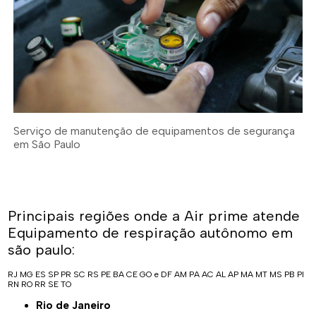
Serviço de manutenção de equipamentos de segurança
em São Paulo
Principais regiões onde a Air prime atende
Equipamento de respiração autônomo em
são paulo:
RJ
MG
ES
SP
PR
SC
RS
PE
BA
CE
GO e DF
AM
PA
AC
AL
AP
MA
MT
MS
PB
PI
RN
RO
RR
SE
TO
Rio de Janeiro