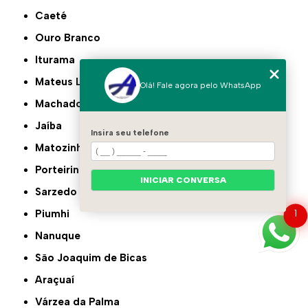
Caeté
Ouro Branco
Iturama
Mateus Leme
Olá! Fale agora pelo WhatsApp
Machado
Jaíba
Insira seu telefone
Matozinhos
Porteirinha
INICIAR CONVERSA
Sarzedo
Piumhi
1
Nanuque
São Joaquim de Bicas
Araçuaí
Várzea da Palma