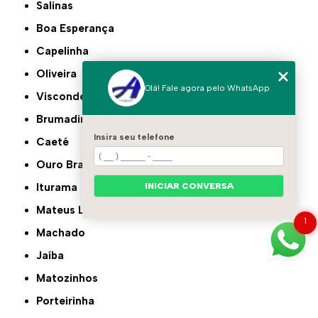
Salinas
Boa Esperança
Capelinha
Oliveira
Olá! Fale agora pelo WhatsApp
Visconde do Rio Branco
Brumadinho
Insira seu telefone
Caeté
Ouro Branco
INICIAR CONVERSA
Iturama
Mateus Leme
1
Machado
Jaíba
Matozinhos
Porteirinha