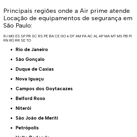
Principais regiões onde a Air prime atende
Locação de equipamentos de segurança em
São Paulo:
RJ
MG
ES
SP
PR
SC
RS
PE
BA
CE
GO e DF
AM
PA
AC
AL
AP
MA
MT
MS
PB
PI
RN
RO
RR
SE
TO
Rio de Janeiro
São Gonçalo
Duque de Caxias
Nova Iguaçu
Campos dos Goytacazes
Belford Roxo
Niterói
São João de Meriti
Petrópolis