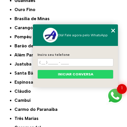
Guanhães
Ouro Fino
Brasília de Minas
Carangola
Olá! Fale agora pelo WhatsApp
Pompéu
Barão de Cocais
Além Paraíba
Insira seu telefone
Juatuba
Santa Bárbara
INICIAR CONVERSA
Espinosa
1
Cláudio
Cambuí
Carmo do Paranaíba
Três Marias