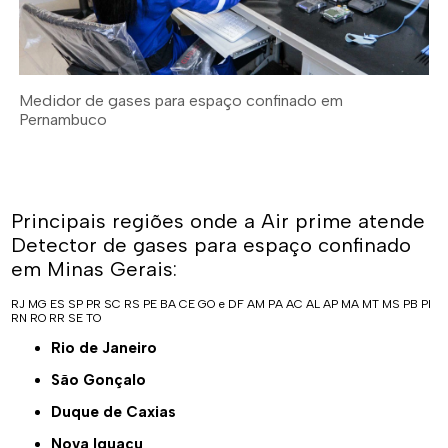
Medidor de gases para espaço confinado em
Pernambuco
Principais regiões onde a Air prime atende
Detector de gases para espaço confinado
em Minas Gerais:
RJ
MG
ES
SP
PR
SC
RS
PE
BA
CE
GO e DF
AM
PA
AC
AL
AP
MA
MT
MS
PB
PI
RN
RO
RR
SE
TO
Rio de Janeiro
São Gonçalo
Duque de Caxias
Nova Iguaçu