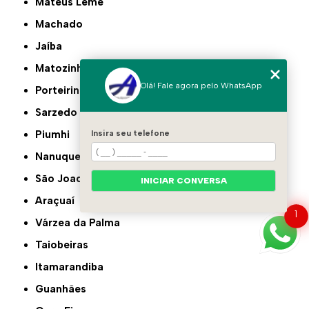
Mateus Leme
Machado
Jaíba
Matozinhos
Olá! Fale agora pelo WhatsApp
Porteirinha
Sarzedo
Insira seu telefone
Piumhi
Nanuque
São Joaquim de Bicas
INICIAR CONVERSA
Araçuaí
1
Várzea da Palma
Taiobeiras
Itamarandiba
Guanhães