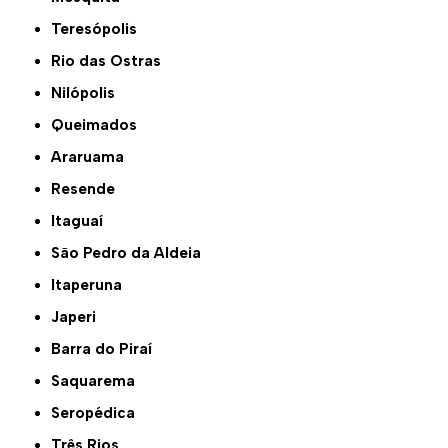
Teresópolis
Rio das Ostras
Nilópolis
Queimados
Araruama
Resende
Itaguaí
São Pedro da Aldeia
Itaperuna
Japeri
Barra do Piraí
Saquarema
Seropédica
Três Rios