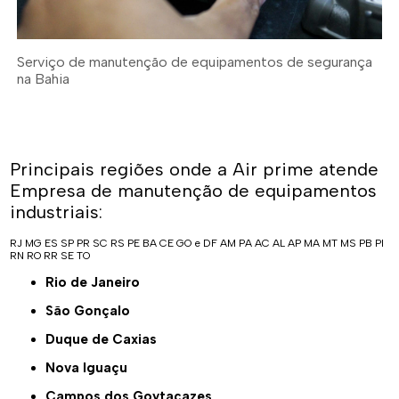
Serviço de manutenção de equipamentos de segurança
na Bahia
Principais regiões onde a Air prime atende
Empresa de manutenção de equipamentos
industriais:
RJ
MG
ES
SP
PR
SC
RS
PE
BA
CE
GO e DF
AM
PA
AC
AL
AP
MA
MT
MS
PB
PI
RN
RO
RR
SE
TO
Rio de Janeiro
São Gonçalo
Duque de Caxias
Nova Iguaçu
Campos dos Goytacazes