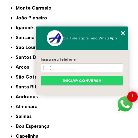
Monte Carmelo
João Pinheiro
Igarapé
Santana do Paraíso
Olá! Fale agora pelo WhatsApp
São Lourenço
Santos Dumont
Insira seu telefone
Arcos
São Gotardo
INICIAR CONVERSA
Santa Rita do Sapucaí
1
Andradas
Almenara
Salinas
Boa Esperança
Capelinha