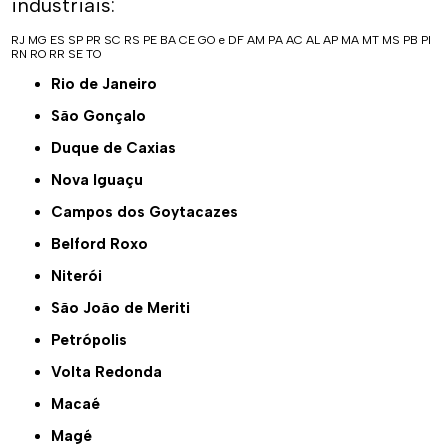
industriais:
RJ
MG
ES
SP
PR
SC
RS
PE
BA
CE
GO e DF
AM
PA
AC
AL
AP
MA
MT
MS
PB
PI
RN
RO
RR
SE
TO
Rio de Janeiro
São Gonçalo
Duque de Caxias
Nova Iguaçu
Campos dos Goytacazes
Belford Roxo
Niterói
São João de Meriti
Petrópolis
Volta Redonda
Macaé
Magé