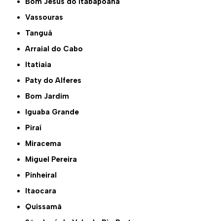
Bom Jesus do Itabapoana
Vassouras
Tanguá
Arraial do Cabo
Itatiaia
Paty do Alferes
Bom Jardim
Iguaba Grande
Piraí
Miracema
Miguel Pereira
Pinheiral
Itaocara
Quissamã