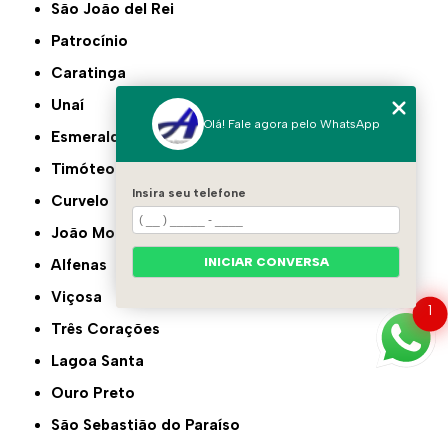
São João del Rei
Patrocínio
Caratinga
Unaí
Olá! Fale agora pelo WhatsApp
Esmeraldas
Timóteo
Insira seu telefone
Curvelo
João Monlevade
INICIAR CONVERSA
Alfenas
Viçosa
1
Três Corações
Lagoa Santa
Ouro Preto
São Sebastião do Paraíso