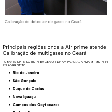
Calibração de detector de gases no Ceará
Principais regiões onde a Air prime atende
Calibração de multigases no Ceará:
RJ
MG
ES
SP
PR
SC
RS
PE
BA
CE
GO e DF
AM
PA
AC
AL
AP
MA
MT
MS
PB
PI
RN
RO
RR
SE
TO
Rio de Janeiro
São Gonçalo
Duque de Caxias
Nova Iguaçu
Campos dos Goytacazes