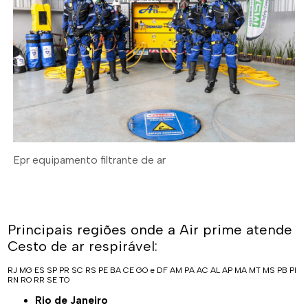
Epr equipamento filtrante de ar
Principais regiões onde a Air prime atende
Cesto de ar respirável:
RJ
MG
ES
SP
PR
SC
RS
PE
BA
CE
GO e DF
AM
PA
AC
AL
AP
MA
MT
MS
PB
PI
RN
RO
RR
SE
TO
Rio de Janeiro