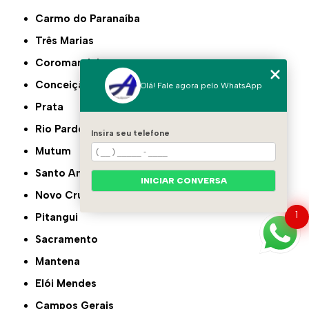
Carmo do Paranaíba
Três Marias
Coromandel
Conceição das Alagoas
Olá! Fale agora pelo WhatsApp
Prata
Rio Pardo de Minas
Insira seu telefone
Mutum
Santo Antônio do Monte
INICIAR CONVERSA
Novo Cruzeiro
1
Pitangui
Sacramento
Mantena
Elói Mendes
Campos Gerais