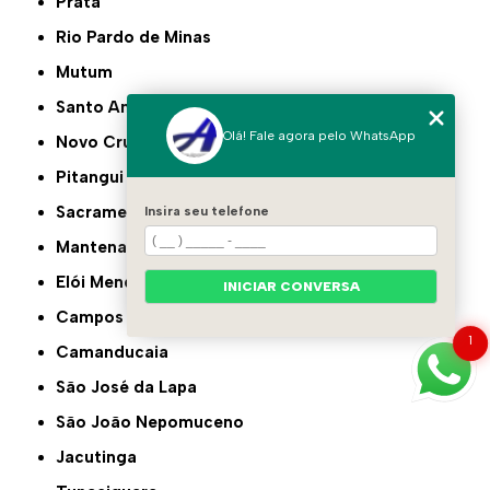
Prata
Rio Pardo de Minas
Mutum
Santo Antônio do Monte
Olá! Fale agora pelo WhatsApp
Novo Cruzeiro
Pitangui
Sacramento
Insira seu telefone
Mantena
Elói Mendes
INICIAR CONVERSA
Campos Gerais
1
Camanducaia
São José da Lapa
São João Nepomuceno
Jacutinga