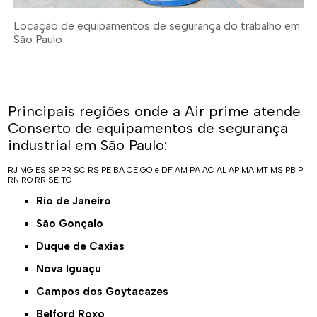
Locação de equipamentos de segurança do trabalho em
São Paulo
Principais regiões onde a Air prime atende
Conserto de equipamentos de segurança
industrial em São Paulo:
RJ
MG
ES
SP
PR
SC
RS
PE
BA
CE
GO e DF
AM
PA
AC
AL
AP
MA
MT
MS
PB
PI
RN
RO
RR
SE
TO
Rio de Janeiro
São Gonçalo
Duque de Caxias
Nova Iguaçu
Campos dos Goytacazes
Belford Roxo