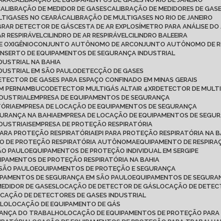
CALIBRAÇÃO DE MEDIDOR DE GASES
CALIBRAÇÃO DE MEDIDORES DE GAS
LTIGASES NO CEARÁ
CALIBRAÇÃO DE MULTIGASES NO RIO DE JANEIRO
IBRAR DETECTOR DE GÁS
CESTA DE AR EXPLOSÍMETRO PARA ANÁLISE DO
AR RESPIRÁVEL
CILINDRO DE AR RESPIRÁVEL
CILINDRO BALEEIRA
DE OXIGÊNIO
CONJUNTO AUTÔNOMO DE AR
CONJUNTO AUTÔNOMO DE R
ONSERTO DE EQUIPAMENTOS DE SEGURANÇA INDUSTRIAL
DUSTRIAL NA BAHIA
DUSTRIAL EM SÃO PAULO
DETECÇÃO DE GASES
DETECTOR DE GASES PARA ESPAÇO CONFINADO EM MINAS GERAIS
 EM PERNAMBUCO
DETECTOR MULTIGÁS ALTAIR 4XR
DETECTOR DE MULT
NDUSTRIAL
EMPRESA DE EQUIPAMENTOS DE SEGURANÇA
TÓRIA
EMPRESA DE LOCAÇÃO DE EQUIPAMENTOS DE SEGURANÇA
GURANÇA NA BAHIA
EMPRESA DE LOCAÇÃO DE EQUIPAMENTOS DE SEGU
DUSTRIAIS
EMPRESA DE PROTEÇÃO RESPIRATÓRIA
 PARA PROTEÇÃO RESPIRATÓRIA
EPI PARA PROTEÇÃO RESPIRATÓRIA NA B
TO DE PROTEÇÃO RESPIRATÓRIA AUTÔNOMA
EQUIPAMENTO DE RESPI
ÃO PAULO
EQUIPAMENTOS DE PROTEÇÃO INDIVIDUAL EM SERGIPE
UIPAMENTOS DE PROTEÇÃO RESPIRATÓRIA NA BAHIA
 SÃO PAULO
EQUIPAMENTOS DE PROTEÇÃO E SEGURANÇA
IPAMENTOS DE SEGURANÇA EM SÃO PAULO
EQUIPAMENTOS DE SEGURAN
MEDIDOR DE GASES
LOCAÇÃO DE DETECTOR DE GÁS
LOCAÇÃO DE DETEC
OCAÇÃO DE DETECTORES DE GASES INDUSTRIAL
ULO
LOCAÇÃO DE EQUIPAMENTO DE GÁS
RANÇA DO TRABALHO
LOCAÇÃO DE EQUIPAMENTOS DE PROTEÇÃO PARA