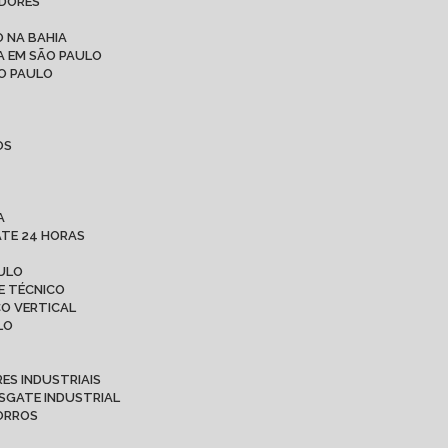
ADORES
 NA BAHIA
A EM SÃO PAULO
ÃO PAULO
OS
A
ATE 24 HORAS
AULO
E TÉCNICO
CO VERTICAL
LO
ES INDUSTRIAIS
ESGATE INDUSTRIAL
CORROS