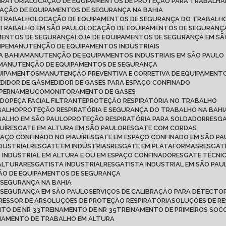
IRATÓRIA
LOCAÇÃO DE EQUIPAMENTOS DE PROTEÇÃO PARA TRABALH
CAÇÃO DE EQUIPAMENTOS DE SEGURANÇA NA BAHIA
 TRABALHO
LOCAÇÃO DE EQUIPAMENTOS DE SEGURANÇA DO TRABALHO
 TRABALHO EM SÃO PAULO
LOCAÇÃO DE EQUIPAMENTOS DE SEGURANÇ
AMENTOS DE SEGURANÇA
LOJA DE EQUIPAMENTOS DE SEGURANÇA EM S
IPE
MANUTENÇÃO DE EQUIPAMENTOS INDUSTRIAIS
A BAHIA
MANUTENÇÃO DE EQUIPAMENTOS INDUSTRIAIS EM SÃO PAULO
MANUTENÇÃO DE EQUIPAMENTOS DE SEGURANÇA
QUIPAMENTOS
MANUTENÇÃO PREVENTIVA E CORRETIVA DE EQUIPAMENT
MEDIDOR DE GÁS
MEDIDOR DE GASES PARA ESPAÇO CONFINADO
M PERNAMBUCO
MONITORAMENTO DE GASES
ADO
PEÇA FACIAL FILTRANTE
PROTEÇÃO RESPIRATÓRIA NO TRABALHO
ABALHO
PROTEÇÃO RESPIRATÓRIA E SEGURANÇA DO TRABALHO NA BAHI
BALHO EM SÃO PAULO
PROTEÇÃO RESPIRATÓRIA PARA SOLDADOR
RESG
UÍ
RESGATE EM ALTURA EM SÃO PAULO
RESGATE COM CORDAS
PAÇO CONFINADO NO PIAUÍ
RESGATE EM ESPAÇO CONFINADO EM SÃO P
NDUSTRIAL
RESGATE EM INDÚSTRIAS
RESGATE EM PLATAFORMAS
RESGAT
O INDUSTRIAL EM ALTURA E OU EM ESPAÇO CONFINADO
RESGATE TÉCNI
 ALTURA
RESGATISTA INDUSTRIAL
RESGATISTA INDUSTRIAL EM SÃO PAU
ÇÃO DE EQUIPAMENTOS DE SEGURANÇA
 SEGURANÇA NA BAHIA
E SEGURANÇA EM SÃO PAULO
SERVIÇOS DE CALIBRAÇÃO PARA DETECTOR
RESSOR DE AR
SOLUÇÕES DE PROTEÇÃO RESPIRATÓRIA
SOLUÇÕES DE R
NTO DE NR 33
TREINAMENTO DE NR 35
TREINAMENTO DE PRIMEIROS SO
INAMENTO DE TRABALHO EM ALTURA