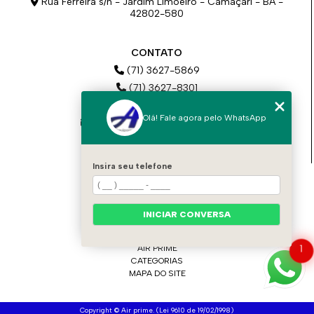
Rua Ferreira s/n - Jardim Limoeiro - Camaçari - BA -
42802-580
CONTATO
(71) 3627-5869
(71) 3627-8301
(71) 98777-2717
Olá! Fale agora pelo WhatsApp
comercial@airprimeba.com.br
contato@airprimeba.com.br
Insira seu telefone
MENU
HOME
QUEM SOMOS
INICIAR CONVERSA
BLOG
CONTATO
AIR PRIME
1
CATEGORIAS
MAPA DO SITE
Copyright © Air prime. (Lei 9610 de 19/02/1998)