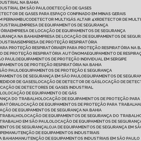
DUSTRIAL NA BAHIA
DUSTRIAL EM SÃO PAULO
DETECÇÃO DE GASES
DETECTOR DE GASES PARA ESPAÇO CONFINADO EM MINAS GERAIS
 EM PERNAMBUCO
DETECTOR MULTIGÁS ALTAIR 4XR
DETECTOR DE MULT
NDUSTRIAL
EMPRESA DE EQUIPAMENTOS DE SEGURANÇA
TÓRIA
EMPRESA DE LOCAÇÃO DE EQUIPAMENTOS DE SEGURANÇA
GURANÇA NA BAHIA
EMPRESA DE LOCAÇÃO DE EQUIPAMENTOS DE SEGU
DUSTRIAIS
EMPRESA DE PROTEÇÃO RESPIRATÓRIA
 PARA PROTEÇÃO RESPIRATÓRIA
EPI PARA PROTEÇÃO RESPIRATÓRIA NA B
TO DE PROTEÇÃO RESPIRATÓRIA AUTÔNOMA
EQUIPAMENTO DE RESPI
ÃO PAULO
EQUIPAMENTOS DE PROTEÇÃO INDIVIDUAL EM SERGIPE
UIPAMENTOS DE PROTEÇÃO RESPIRATÓRIA NA BAHIA
 SÃO PAULO
EQUIPAMENTOS DE PROTEÇÃO E SEGURANÇA
IPAMENTOS DE SEGURANÇA EM SÃO PAULO
EQUIPAMENTOS DE SEGURAN
MEDIDOR DE GASES
LOCAÇÃO DE DETECTOR DE GÁS
LOCAÇÃO DE DETEC
OCAÇÃO DE DETECTORES DE GASES INDUSTRIAL
ULO
LOCAÇÃO DE EQUIPAMENTO DE GÁS
RANÇA DO TRABALHO
LOCAÇÃO DE EQUIPAMENTOS DE PROTEÇÃO PARA
IRATÓRIA
LOCAÇÃO DE EQUIPAMENTOS DE PROTEÇÃO PARA TRABALH
CAÇÃO DE EQUIPAMENTOS DE SEGURANÇA NA BAHIA
 TRABALHO
LOCAÇÃO DE EQUIPAMENTOS DE SEGURANÇA DO TRABALHO
 TRABALHO EM SÃO PAULO
LOCAÇÃO DE EQUIPAMENTOS DE SEGURANÇ
AMENTOS DE SEGURANÇA
LOJA DE EQUIPAMENTOS DE SEGURANÇA EM S
IPE
MANUTENÇÃO DE EQUIPAMENTOS INDUSTRIAIS
A BAHIA
MANUTENÇÃO DE EQUIPAMENTOS INDUSTRIAIS EM SÃO PAULO