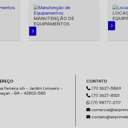
LOCA
MANUTENÇÃO DE
EQUIP
EQUIPAMENTOS
SAIBA MAIS
SAIBA MAIS
EREÇO
CONTATO
a Ferreira s/n - Jardim Limoeiro -
(71) 3627-5869
açari - BA - 42802-580
(71) 3627-8301
(71) 98777-2717
comercial@airprim
contato@airprimeb