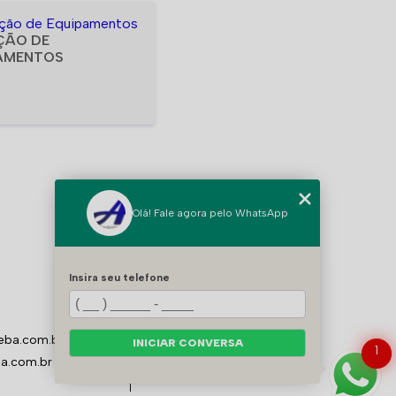
ÇÃO DE
AMENTOS
Olá! Fale agora pelo WhatsApp
MENU
HOME
Insira seu telefone
QUEM SOMOS
BLOG
CONTATO
AIR PRIME
eba.com.br
INICIAR CONVERSA
1
CATEGORIAS
a.com.br
MAPA DO SITE