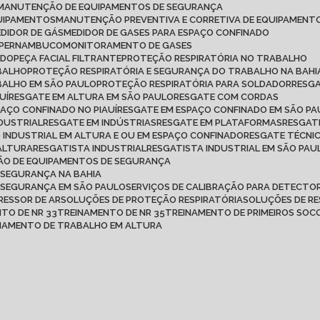
MANUTENÇÃO DE EQUIPAMENTOS DE SEGURANÇA
QUIPAMENTOS
MANUTENÇÃO PREVENTIVA E CORRETIVA DE EQUIPAMENT
MEDIDOR DE GÁS
MEDIDOR DE GASES PARA ESPAÇO CONFINADO
M PERNAMBUCO
MONITORAMENTO DE GASES
ADO
PEÇA FACIAL FILTRANTE
PROTEÇÃO RESPIRATÓRIA NO TRABALHO
ABALHO
PROTEÇÃO RESPIRATÓRIA E SEGURANÇA DO TRABALHO NA BAHI
BALHO EM SÃO PAULO
PROTEÇÃO RESPIRATÓRIA PARA SOLDADOR
RESG
UÍ
RESGATE EM ALTURA EM SÃO PAULO
RESGATE COM CORDAS
PAÇO CONFINADO NO PIAUÍ
RESGATE EM ESPAÇO CONFINADO EM SÃO P
NDUSTRIAL
RESGATE EM INDÚSTRIAS
RESGATE EM PLATAFORMAS
RESGAT
O INDUSTRIAL EM ALTURA E OU EM ESPAÇO CONFINADO
RESGATE TÉCNI
 ALTURA
RESGATISTA INDUSTRIAL
RESGATISTA INDUSTRIAL EM SÃO PAU
ÇÃO DE EQUIPAMENTOS DE SEGURANÇA
 SEGURANÇA NA BAHIA
E SEGURANÇA EM SÃO PAULO
SERVIÇOS DE CALIBRAÇÃO PARA DETECTOR
RESSOR DE AR
SOLUÇÕES DE PROTEÇÃO RESPIRATÓRIA
SOLUÇÕES DE R
NTO DE NR 33
TREINAMENTO DE NR 35
TREINAMENTO DE PRIMEIROS SO
INAMENTO DE TRABALHO EM ALTURA