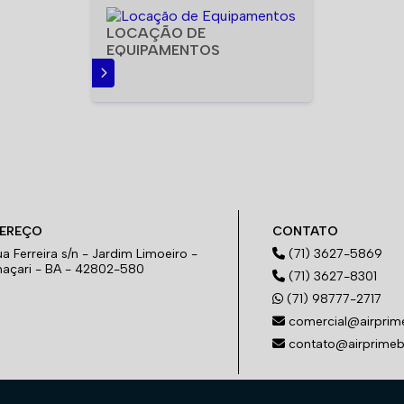
LOCAÇÃO DE
EQUIPAMENTOS
SAIBA MAIS
EREÇO
CONTATO
a Ferreira s/n - Jardim Limoeiro -
(71) 3627-5869
açari - BA - 42802-580
(71) 3627-8301
(71) 98777-2717
comercial@airprim
contato@airprimeb