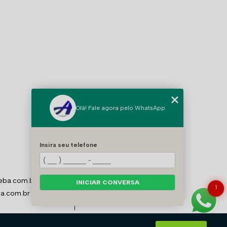
Olá! Fale agora pelo WhatsApp
MENU
HOME
Insira seu telefone
QUEM SOMOS
BLOG
CONTATO
AIR PRIME
eba.com.br
INICIAR CONVERSA
1
CATEGORIAS
a.com.br
MAPA DO SITE