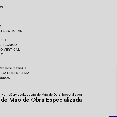
OS
A
ATE 24 HORAS
AULO
E TÉCNICO
CO VERTICAL
LO
ES INDUSTRIAIS
ESGATE INDUSTRIAL
CORROS
Home
Serviços
Locação de Mão de Obra Especializada
de Mão de Obra Especializada