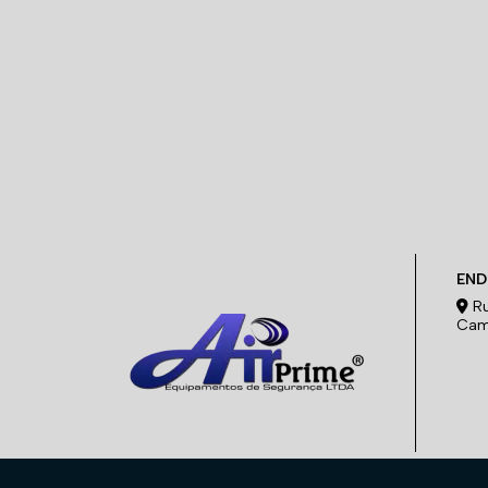
END
Ru
Cam