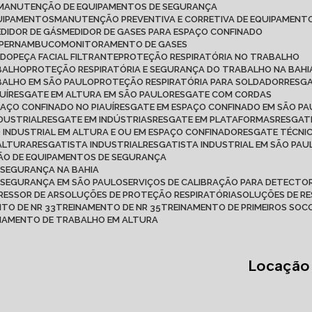
MANUTENÇÃO DE EQUIPAMENTOS DE SEGURANÇA
QUIPAMENTOS
MANUTENÇÃO PREVENTIVA E CORRETIVA DE EQUIPAMENT
MEDIDOR DE GÁS
MEDIDOR DE GASES PARA ESPAÇO CONFINADO
M PERNAMBUCO
MONITORAMENTO DE GASES
ADO
PEÇA FACIAL FILTRANTE
PROTEÇÃO RESPIRATÓRIA NO TRABALHO
ABALHO
PROTEÇÃO RESPIRATÓRIA E SEGURANÇA DO TRABALHO NA BAHI
BALHO EM SÃO PAULO
PROTEÇÃO RESPIRATÓRIA PARA SOLDADOR
RESG
UÍ
RESGATE EM ALTURA EM SÃO PAULO
RESGATE COM CORDAS
PAÇO CONFINADO NO PIAUÍ
RESGATE EM ESPAÇO CONFINADO EM SÃO P
NDUSTRIAL
RESGATE EM INDÚSTRIAS
RESGATE EM PLATAFORMAS
RESGAT
O INDUSTRIAL EM ALTURA E OU EM ESPAÇO CONFINADO
RESGATE TÉCNI
 ALTURA
RESGATISTA INDUSTRIAL
RESGATISTA INDUSTRIAL EM SÃO PAU
ÇÃO DE EQUIPAMENTOS DE SEGURANÇA
 SEGURANÇA NA BAHIA
E SEGURANÇA EM SÃO PAULO
SERVIÇOS DE CALIBRAÇÃO PARA DETECTOR
RESSOR DE AR
SOLUÇÕES DE PROTEÇÃO RESPIRATÓRIA
SOLUÇÕES DE R
NTO DE NR 33
TREINAMENTO DE NR 35
TREINAMENTO DE PRIMEIROS SO
INAMENTO DE TRABALHO EM ALTURA
Locação 