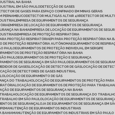
DUSTRIAL NA BAHIA
DUSTRIAL EM SÃO PAULO
DETECÇÃO DE GASES
DETECTOR DE GASES PARA ESPAÇO CONFINADO EM MINAS GERAIS
 EM PERNAMBUCO
DETECTOR MULTIGÁS ALTAIR 4XR
DETECTOR DE MULT
NDUSTRIAL
EMPRESA DE EQUIPAMENTOS DE SEGURANÇA
TÓRIA
EMPRESA DE LOCAÇÃO DE EQUIPAMENTOS DE SEGURANÇA
GURANÇA NA BAHIA
EMPRESA DE LOCAÇÃO DE EQUIPAMENTOS DE SEGU
DUSTRIAIS
EMPRESA DE PROTEÇÃO RESPIRATÓRIA
 PARA PROTEÇÃO RESPIRATÓRIA
EPI PARA PROTEÇÃO RESPIRATÓRIA NA B
TO DE PROTEÇÃO RESPIRATÓRIA AUTÔNOMA
EQUIPAMENTO DE RESPI
ÃO PAULO
EQUIPAMENTOS DE PROTEÇÃO INDIVIDUAL EM SERGIPE
UIPAMENTOS DE PROTEÇÃO RESPIRATÓRIA NA BAHIA
 SÃO PAULO
EQUIPAMENTOS DE PROTEÇÃO E SEGURANÇA
IPAMENTOS DE SEGURANÇA EM SÃO PAULO
EQUIPAMENTOS DE SEGURAN
MEDIDOR DE GASES
LOCAÇÃO DE DETECTOR DE GÁS
LOCAÇÃO DE DETEC
OCAÇÃO DE DETECTORES DE GASES INDUSTRIAL
ULO
LOCAÇÃO DE EQUIPAMENTO DE GÁS
RANÇA DO TRABALHO
LOCAÇÃO DE EQUIPAMENTOS DE PROTEÇÃO PARA
IRATÓRIA
LOCAÇÃO DE EQUIPAMENTOS DE PROTEÇÃO PARA TRABALH
CAÇÃO DE EQUIPAMENTOS DE SEGURANÇA NA BAHIA
 TRABALHO
LOCAÇÃO DE EQUIPAMENTOS DE SEGURANÇA DO TRABALHO
 TRABALHO EM SÃO PAULO
LOCAÇÃO DE EQUIPAMENTOS DE SEGURANÇ
AMENTOS DE SEGURANÇA
LOJA DE EQUIPAMENTOS DE SEGURANÇA EM S
IPE
MANUTENÇÃO DE EQUIPAMENTOS INDUSTRIAIS
A BAHIA
MANUTENÇÃO DE EQUIPAMENTOS INDUSTRIAIS EM SÃO PAULO